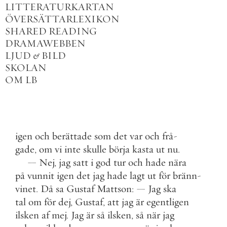
LITTERATURKARTAN
ÖVERSÄTTARLEXIKON
SHARED READING
DRAMAWEBBEN
LJUD
&
BILD
SKOLAN
OM LB
igen
och
berättade
som
det
var
och
frå
-
gade
,
om
vi
inte
skulle
börja
kasta
ut
nu
.
—
Nej
,
jag
satt
i
god
tur
och
hade
nära
på
vunnit
igen
det
jag
hade
lagt
ut
för
bränn
-
vinet
.
Då
sa
Gustaf
Mattson
:
—
Jag
ska
tal
om
för
dej
,
Gustaf
,
att
jag
är
egentligen
ilsken
af
mej
.
Jag
är
så
ilsken
,
så
när
jag