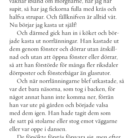
vaknar
ibland
om
morgnarne
,
när
jag
har
supit
,
så
har
jag
fickorna
fulla
med
krås
och
halfva
strupar
.
Och
fällknifven
är
alltid
våt
.
Nu
börjar
jag
kasta
ut
själf
!
Och
därmed
gick
han
in
i
köket
och
bör
-
jade
kasta
ut
norrlänningar
.
Han
kastade
ut
dem
genom
fönster
och
dörrar
utan
åtskill
-
nad
och
utan
att
öppna
fönster
eller
dörrar
,
så
att
han
förstörde
för
många
fler
riksdaler
dörrposter
och
fönsterbågar
än
glasrutor
.
Och
när
norrlänningarne
blef
utkastade
,
så
var
det
bara
näsorna
,
som
tog
i
backen
,
för
något
annat
hann
inte
komma
ner
,
förrän
han
var
ute
på
gården
och
började
valsa
med
dem
igen
.
Han
hade
tagit
dem
som
de
satt
på
stolarne
eller
stog
emot
väggarne
eller
var
oppe
i
dansen
.
De
försökte
förstås
försvara
sig
,
men
efter