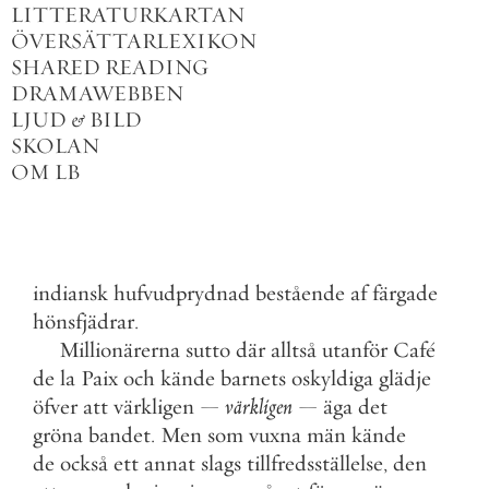
LITTERATURKARTAN
ÖVERSÄTTARLEXIKON
SHARED READING
DRAMAWEBBEN
LJUD
&
BILD
SKOLAN
OM LB
indiansk
hufvudprydnad
bestående
af
färgade
hönsfjädrar
.
Millionärerna
sutto
där
alltså
utanför
Café
de
la
Paix
och
kände
barnets
oskyldiga
glädje
öfver
att
värkligen
—
värkligen
—
äga
det
gröna
bandet
.
Men
som
vuxna
män
kände
de
också
ett
annat
slags
tillfredsställelse
,
den