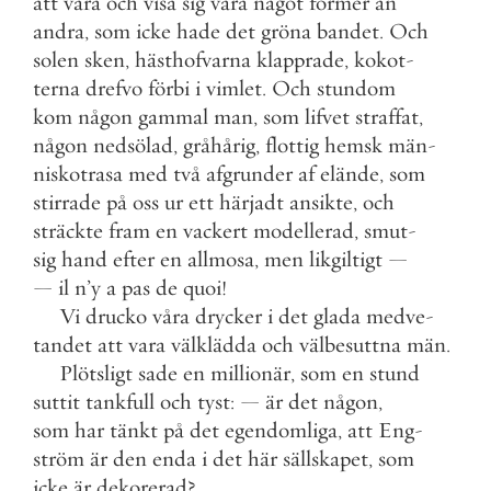
att
vara
och
visa
sig
vara
något
förmer
än
andra
,
som
icke
hade
det
gröna
bandet
.
Och
solen
sken
,
hästhofvarna
klapprade
,
kokot
-
terna
drefvo
förbi
i
vimlet
.
Och
stundom
kom
någon
gammal
man
,
som
lifvet
straffat
,
någon
nedsölad
,
gråhårig
,
flottig
hemsk
män
-
niskotrasa
med
två
afgrunder
af
elände
,
som
stirrade
på
oss
ur
ett
härjadt
ansikte
,
och
sträckte
fram
en
vackert
modellerad
,
smut
-
sig
hand
efter
en
allmosa
,
men
likgiltigt
—
—
il
n
’
y
a
pas
de
quoi
!
Vi
drucko
våra
drycker
i
det
glada
medve
-
tandet
att
vara
välklädda
och
välbesuttna
män
.
Plötsligt
sade
en
millionär
,
som
en
stund
suttit
tankfull
och
tyst
:
—
är
det
någon
,
som
har
tänkt
på
det
egendomliga
,
att
Eng
-
ström
är
den
enda
i
det
här
sällskapet
,
som
icke
är
dekorerad
?