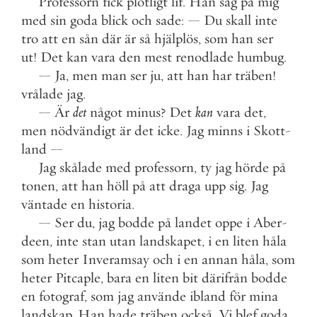
Professorn
fick
plötligt
lif
.
Han
såg
på
mig
med
sin
goda
blick
och
sade
:
—
Du
skall
inte
tro
att
en
sån
där
är
så
hjälplös
,
som
han
ser
ut
!
Det
kan
vara
den
mest
renodlade
humbug
.
—
Ja
,
men
man
ser
ju
,
att
han
har
träben
!
vrålade
jag
.
—
Är
det
något
minus
?
Det
kan
vara
det
,
men
nödvändigt
är
det
icke
.
Jag
minns
i
Skott
-
land
—
Jag
skålade
med
professorn
,
ty
jag
hörde
på
tonen
,
att
han
höll
på
att
draga
upp
sig
.
Jag
väntade
en
historia
.
—
Ser
du
,
jag
bodde
på
landet
oppe
i
Aber
-
deen
,
inte
stan
utan
landskapet
,
i
en
liten
håla
som
heter
Inveramsay
och
i
en
annan
håla
,
som
heter
Pitcaple
,
bara
en
liten
bit
därifrån
bodde
en
fotograf
,
som
jag
använde
ibland
för
mina
landskap
.
Han
hade
träben
också
.
Vi
blef
goda