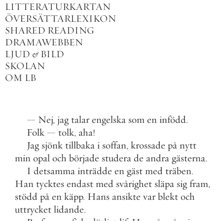
LITTERATURKARTAN
ÖVERSÄTTARLEXIKON
SHARED READING
DRAMAWEBBEN
LJUD
&
BILD
SKOLAN
OM LB
—
Nej
,
jag
talar
engelska
som
en
infödd
.
Folk
—
tolk
,
aha
!
Jag
sjönk
tillbaka
i
soffan
,
krossade
på
nytt
min
opal
och
började
studera
de
andra
gästerna
.
I
detsamma
inträdde
en
gäst
med
träben
.
Han
tycktes
endast
med
svårighet
släpa
sig
fram
,
stödd
på
en
käpp
.
Hans
ansikte
var
blekt
och
uttrycket
lidande
.