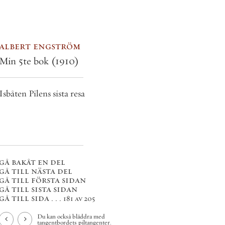
albert engström
Min 5te bok
(1910)
Isbåten Pilens sista resa
gå bakåt en del
gå till nästa del
gå till första sidan
gå till sista sidan
gå till sida . . .
181 av 205
Du kan också bläddra med
tangentbordets piltangenter.