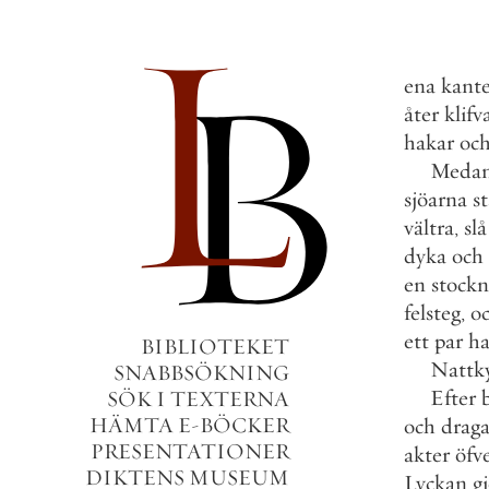
ena
kant
åter
klifv
hakar
oc
Meda
sjöarna
s
vältra
,
slå
dyka
och
en
stockn
felsteg
,
o
ett
par
ha
BIBLIOTEKET
Nattk
SNABBSÖKNING
Efter
SÖK I TEXTERNA
HÄMTA E-BÖCKER
och
drag
PRESENTATIONER
akter
öfv
DIKTENS MUSEUM
Lyckan
g