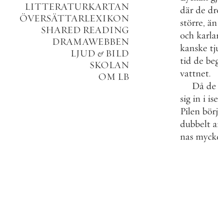
LITTERATURKARTAN
där
de
dr
ÖVERSÄTTARLEXIKON
större
,
än
SHARED READING
och
karla
DRAMAWEBBEN
kanske
tj
LJUD
&
BILD
tid
de
be
SKOLAN
vattnet
.
OM LB
Då
de
sig
in
i
is
Pilen
bör
dubbelt
a
nas
myck