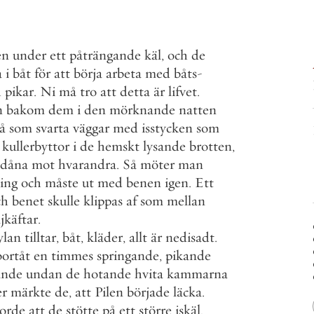
en
under
ett
påträngande
käl
,
och
de
a
i
båt
för
att
börja
arbeta
med
båts
-
h
pikar
.
Ni
må
tro
att
detta
är
lifvet
.
n
bakom
dem
i
den
mörknande
natten
tå
som
svarta
väggar
med
isstycken
som
kullerbyttor
i
de
hemskt
lysande
brotten
,
dåna
mot
hvarandra
.
Så
möter
man
ing
och
måste
ut
med
benen
igen
.
Ett
ch
benet
skulle
klippas
af
som
mellan
jkäftar
.
ylan
tilltar
,
båt
,
kläder
,
allt
är
nedisadt
.
bortåt
en
timmes
springande
,
pikande
ande
undan
de
hotande
hvita
kammarna
er
märkte
de
,
att
Pilen
började
läcka
.
jorde
att
de
stötte
på
ett
större
iskäl
,