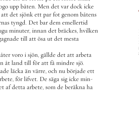
ogo
upp
båten
.
Men
det
var
dock
icke
att
det
sjönk
ett
par
fot
genom
båtens
rnas
tyngd
.
Det
bar
dem
emellertid
ugu
minuter
,
innan
det
bräckes
,
hvilken
gagnade
till
att
ösa
ut
det
mesta
åter
voro
i
sjön
,
gällde
det
att
arbeta
en
åt
land
till
för
att
få
mindre
sjö
.
jade
läcka
än
värre
,
och
nu
började
ett
rbete
,
för
lifvet
.
De
säga
sig
icke
min
-
et
af
detta
arbete
,
som
de
beräkna
ha