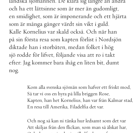
ländska
sjömännen
.
De
klara
sig
längre
än
andra
och
ha
ett
lättsinne
som
är
mer
än
gudomligt
,
en
smidighet
,
som
är
imponerande
och
ett
hjärta
som
är
många
gånger
värdt
sin
vikt
i
guld
.
Kalle
Kornelius
var
skald
också
.
Och
när
han
på
sin
första
resa
som
kapten
förlist
i
Nordsjön
diktade
han
i
storbåten
,
medan
folket
i
hög
sjö
rodde
för
lifvet
,
följande
visa
att
ro
i
takt
efter
:
Jag
kommer
bara
ihåg
en
liten
bit
,
dumt
nog
.
Kom
alla
svenska
sjömän
som
hafver
ett
friskt
mod
,
Så
tar
vi
oss
en
hyra
på
lilla
briggen
Rose
,
Kapten
,
han
het
Kornelius
,
han
var
från
Kalmar
stad
En
resa
till
Amerika
,
Filadelfia
det
var
.
Och
nog
så
kan
ni
tänka
hur
ledsamt
som
det
var
Att
skiljas
från
den
flickan
,
som
man
så
älskat
har
,