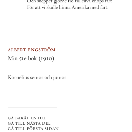
Och
skeppet
gjorde
tio
till
elfva
knops
fart
För
att
vi
skulle
hinna
Amerika
med
fart
.
albert engström
Min 5te bok
(1910)
Kornelius senior och junior
gå bakåt en del
gå till nästa del
gå till första sidan