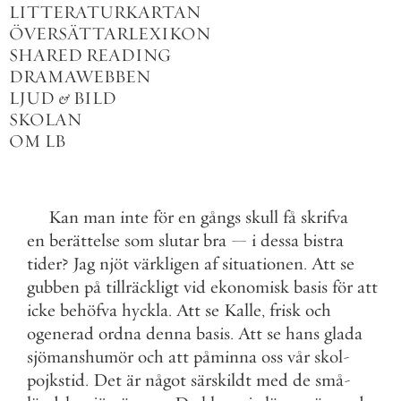
LITTERATURKARTAN
ÖVERSÄTTARLEXIKON
SHARED READING
DRAMAWEBBEN
LJUD
&
BILD
SKOLAN
OM LB
Kan
man
inte
för
en
gångs
skull
få
skrifva
en
berättelse
som
slutar
bra
—
i
dessa
bistra
tider
?
Jag
njöt
värkligen
af
situationen
.
Att
se
gubben
på
tillräckligt
vid
ekonomisk
basis
för
att
icke
behöfva
hyckla
.
Att
se
Kalle
,
frisk
och
ogenerad
ordna
denna
basis
.
Att
se
hans
glada
sjömanshumör
och
att
påminna
oss
vår
skol
-
pojkstid
.
Det
är
något
särskildt
med
de
små
-