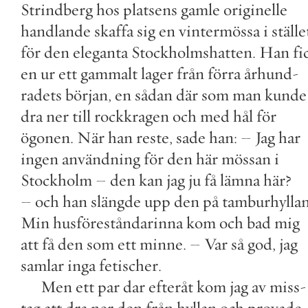
Strindberg
hos
platsens
gamle
originelle
handlande
skaffa
sig
en
vintermössa
i
ställe
för
den
eleganta
Stockholmshatten
.
Han
fi
en
ur
ett
gammalt
lager
från
förra
århund
-
radets
början
,
en
sådan
där
som
man
kunde
dra
ner
till
rockkragen
och
med
hål
för
ögonen
.
När
han
reste
,
sade
han
:
–
Jag
har
ingen
användning
för
den
här
mössan
i
Stockholm
–
den
kan
jag
ju
få
lämna
här
?
–
och
han
slängde
upp
den
på
tamburhylla
Min
husföreståndarinna
kom
och
bad
mig
att
få
den
som
ett
minne
.
–
Var
så
god
,
jag
samlar
inga
fetischer
.
Men
ett
par
dar
efteråt
kom
jag
av
miss
-