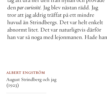
tag
att
dra
ner
den
från
hyllan
och
provade
den
par
curiosité
.
Jag
blev
nästan
rädd
.
Jag
tror
att
jag
aldrig
träffat
på
ett
mindre
huvud
än
Strindbergs
.
Det
var
helt
enkelt
abnormt
litet
.
Det
var
naturligtvis
därför
han
var
så
noga
med
lejonmanen
.
Hade
ha
albert engström
August Strindberg och jag
(1923)