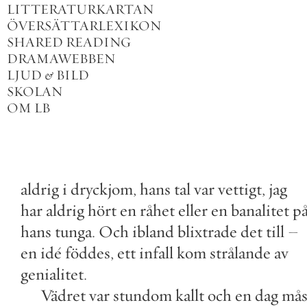
LITTERATURKARTAN
ÖVERSÄTTARLEXIKON
SHARED READING
DRAMAWEBBEN
LJUD
&
BILD
SKOLAN
OM LB
aldrig
i
dryckjom
,
hans
tal
var
vettigt
,
jag
har
aldrig
hört
en
råhet
eller
en
banalitet
p
hans
tunga
.
Och
ibland
blixtrade
det
till
–
en
idé
föddes
,
ett
infall
kom
strålande
av
genialitet
.
Vädret
var
stundom
kallt
och
en
dag
mås