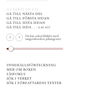
gå bakåt en del
gå till nästa del
gå till första sidan
gå till sista sidan
gå till sida . . .
5 av 107
Du kan också bläddra med
tangentbordets piltangenter.
innehållsförteckning
mer om boken
läsfokus
sök i verket
sök i författarens texter