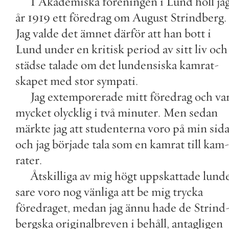
I
Akademiska
föreningen
i
Lund
höll
ja
år
1919
ett
föredrag
om
August
Strindberg
.
Jag
valde
det
ämnet
därför
att
han
bott
i
Lund
under
en
kritisk
period
av
sitt
liv
och
städse
talade
om
det
lundensiska
kamrat
-
skapet
med
stor
sympati
.
Jag
extemporerade
mitt
föredrag
och
va
mycket
olycklig
i
två
minuter
.
Men
sedan
märkte
jag
att
studenterna
voro
på
min
sid
och
jag
började
tala
som
en
kamrat
till
kam
rater
.
Åtskilliga
av
mig
högt
uppskattade
lund
sare
voro
nog
vänliga
att
be
mig
trycka
föredraget
,
medan
jag
ännu
hade
de
Strind
bergska
originalbreven
i
behåll
,
antagligen