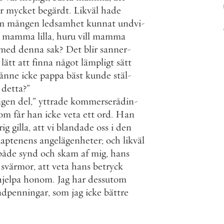
r
mycket
begärdt
.
Likväl
hade
m
mången
ledsamhet
kunnat
undvi
-
mamma
lilla
,
huru
vill
mamma
med
denna
sak
?
Det
blir
sanner
-
lätt
att
finna
något
lämpligt
sätt
ånne
icke
pappa
bäst
kunde
stäl
-
detta
?
”
ngen
del
,
”
yttrade
kommerserådin
-
rom
får
han
icke
veta
ett
ord
.
Han
rig
gilla
,
att
vi
blandade
oss
i
den
kaptenens
angelägenheter
;
och
likväl
både
synd
och
skam
af
mig
,
hans
svärmor
,
att
veta
hans
betryck
hjelpa
honom
.
Jag
har
dessutom
ndpenningar
,
som
jag
icke
bättre