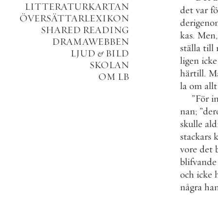
LITTERATURKARTAN
det
var
fö
ÖVERSÄTTARLEXIKON
derigeno
SHARED READING
kas
.
Men
,
DRAMAWEBBEN
ställa
till
LJUD
&
BILD
ligen
icke
SKOLAN
härtill
.
M
OM LB
la
om
allt
”
För
i
nan
;
”
de
skulle
ald
stackars
vore
det
blifvande
och
icke
några
ha