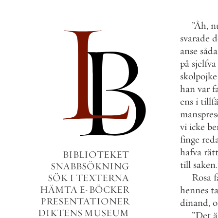
”
Åh
,
n
svarade
d
anse
såda
på
sjelfva
skolpojke
han
var
f
ens
i
tillf
manspres
vi
icke
be
finge
red
hafva
rät
BIBLIOTEKET
till
saken
.
SNABBSÖKNING
Rosa
SÖK I TEXTERNA
HÄMTA E-BÖCKER
hennes
t
PRESENTATIONER
dinand
,
o
DIKTENS MUSEUM
”
Det
ä