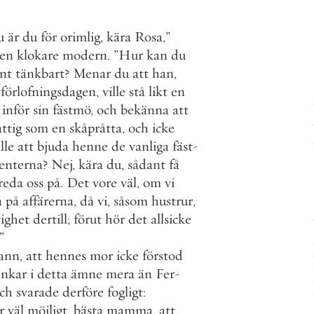
u
är
du
för
orimlig
,
kära
Rosa
,
”
en
klokare
modern
.
”
Hur
kan
du
nt
tänkbart
?
Menar
du
att
han
,
förlofningsdagen
,
ville
stå
likt
en
inför
sin
fästmö
,
och
bekänna
att
attig
som
en
skåpråtta
,
och
icke
älle
att
bjuda
henne
de
vanliga
fäst
-
enterna
?
Nej
,
kära
du
,
sådant
få
reda
oss
på
.
Det
vore
väl
,
om
vi
a
på
affärerna
,
då
vi
,
såsom
hustrur
,
tighet
dertill
;
förut
hör
det
allsicke
”
fann
,
att
hennes
mor
icke
förstod
ankar
i
detta
ämne
mera
än
Fer
-
ch
svarade
derföre
fogligt
:
r
väl
möjligt
,
bästa
mamma
,
att