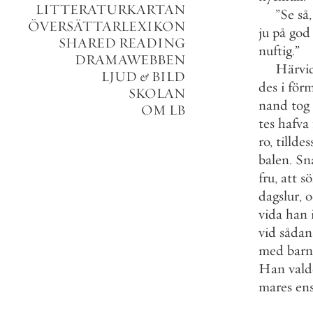
LITTERATURKARTAN
”
Se
så
,
ÖVERSÄTTARLEXIKON
ju
på
god
SHARED READING
nuftig
.
”
DRAMAWEBBEN
Härvi
LJUD
&
BILD
des
i
för
SKOLAN
nand
tog
OM LB
tes
hafva
ro
,
tilldes
balen
.
Sn
fru
,
att
sö
dagslur
,
o
vida
han
vid
sådan
med
bar
Han
vald
mares
ens