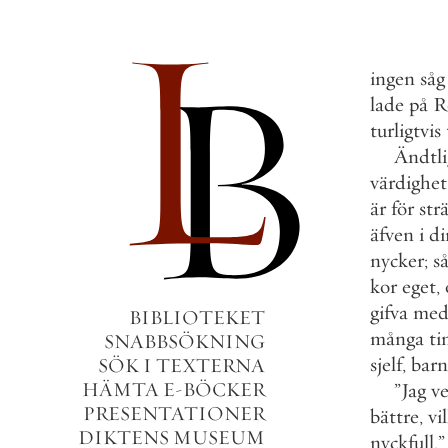
ingen
såg
lade
på
R
turligtvis
Ändtl
värdighet
är
för
str
äfven
i
di
nycker
;
s
kor
eget
,
gifva
me
BIBLIOTEKET
många
t
SNABBSÖKNING
sjelf
,
barn
SÖK I TEXTERNA
HÄMTA E-BÖCKER
”
Jag
ve
PRESENTATIONER
bättre
,
vil
DIKTENS MUSEUM
nyckfull
.
”