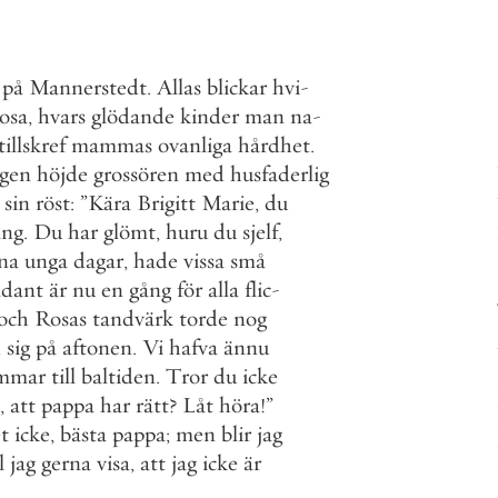
på
Mannerstedt
.
Allas
blickar
hvi
-
osa
,
hvars
glödande
kinder
man
na
-
tillskref
mammas
ovanliga
hårdhet
.
igen
höjde
grossören
med
husfaderlig
sin
röst
:
”
Kära
Brigitt
Marie
,
du
äng
.
Du
har
glömt
,
huru
du
sjelf
,
na
unga
dagar
,
hade
vissa
små
ådant
är
nu
en
gång
för
alla
flic
-
och
Rosas
tandvärk
torde
nog
d
sig
på
aftonen
.
Vi
hafva
ännu
immar
till
baltiden
.
Tror
du
icke
,
att
pappa
har
rätt
?
Låt
höra
!
”
t
icke
,
bästa
pappa
;
men
blir
jag
l
jag
gerna
visa
,
att
jag
icke
är