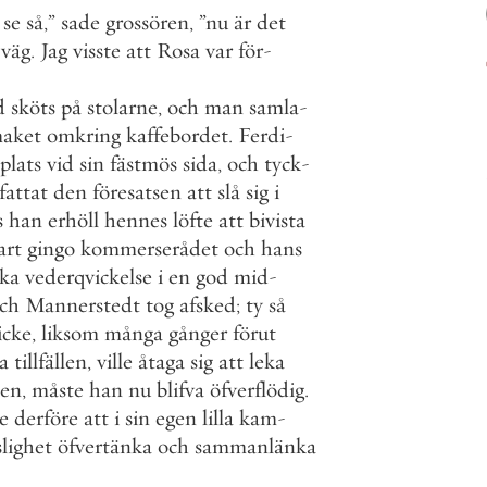
se
så
,
”
sade
grossören
,
”
nu
är
det
väg
.
Jag
visste
att
Rosa
var
för
-
d
sköts
på
stolarne
,
och
man
samla
-
maket
omkring
kaffebordet
.
Ferdi
-
plats
vid
sin
fästmös
sida
,
och
tyck
-
fattat
den
föresatsen
att
slå
sig
i
s
han
erhöll
hennes
löfte
att
bivista
art
gingo
kommerserådet
och
hans
ka
vederqvickelse
i
en
god
mid
-
ch
Mannerstedt
tog
afsked
;
ty
så
icke
,
liksom
många
gånger
förut
a
tillfällen
,
ville
åtaga
sig
att
leka
nen
,
måste
han
nu
blifva
öfverflödig
.
e
derföre
att
i
sin
egen
lilla
kam
-
lighet
öfvertänka
och
sammanlänka