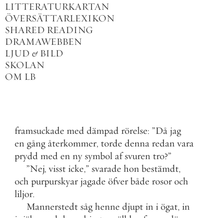
LITTERATURKARTAN
ÖVERSÄTTARLEXIKON
SHARED READING
DRAMAWEBBEN
LJUD
&
BILD
SKOLAN
OM LB
framsuckade
med
dämpad
rörelse
:
”
Då
jag
en
gång
återkommer
,
torde
denna
redan
vara
prydd
med
en
ny
symbol
af
svuren
tro
?
”
”
Nej
,
visst
icke
,
”
svarade
hon
bestämdt
,
och
purpurskyar
jagade
öfver
både
rosor
och
liljor
.
Mannerstedt
såg
henne
djupt
in
i
ögat
,
in