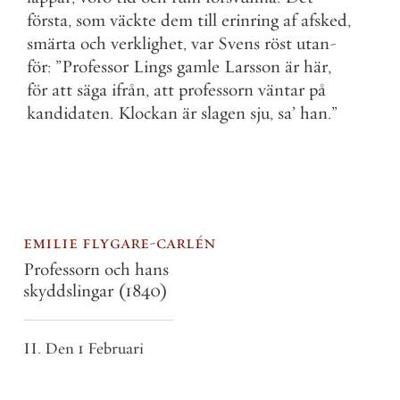
första
,
som
väckte
dem
till
erinring
af
afsked
,
smärta
och
verklighet
,
var
Svens
röst
utan
-
för
:
”
Professor
Lings
gamle
Larsson
är
här
,
för
att
säga
ifrån
,
att
professorn
väntar
på
kandidaten
.
Klockan
är
slagen
sju
,
sa
’
han
.
”
emilie flygare-carlén
Professorn och hans
skyddslingar
(1840)
II. Den 1 Februari