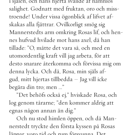
i
själen
,
och
hans
hjerta
svällde
af
namnlös
salighet
.
Godnatt
med
fruktan
,
oro
och
miss
-
troende
!
Under
vissa
ögonblick
af
lifvet
af
-
skakas
alla
fjättrar
.
Ovilkorligt
smög
sig
Mannerstedts
arm
omkring
Rosas
lif
,
och
hen
-
nes
hufvud
hvilade
mot
hans
axel
,
då
han
tillade
:
”
O
,
måtte
det
vara
så
,
och
med
en
utomordentlig
kraft
vill
jag
arbeta
,
för
att
desto
snarare
återkomma
och
förvissa
mig
om
denna
lycka
.
Och
då
,
Rosa
,
min
själs
af
-
gud
,
mitt
hjertas
tillbedda
–
Jag
vill
icke
begära
din
tro
;
men
.
.
.
”
”
Det
behöfs
också
ej
,
”
hviskade
Rosa
,
och
log
genom
tårarne
;
”
den
kommer
aldrig
att
egnas
någon
annan
än
dig
.
”
Och
nu
stod
himlen
öppen
,
och
då
Man
-
nerstedt
tryckte
den
första
kyssen
på
Rosas
läppar
,
voro
tid
och
rum
försvunna
.
Det