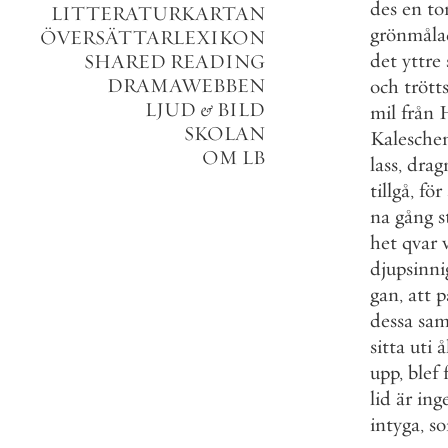
des
en
t
LITTERATURKARTAN
grönmåla
ÖVERSÄTTARLEXIKON
det
yttre
SHARED READING
DRAMAWEBBEN
och
tröt
LJUD
&
BILD
mil
från
SKOLAN
Kalesche
OM LB
lass
,
drag
tillgå
,
för
na
gång
s
het
qvar
djupsinni
gan
,
att
p
dessa
sa
sitta
uti
å
upp
,
blef
lid
är
ing
intyga
,
s