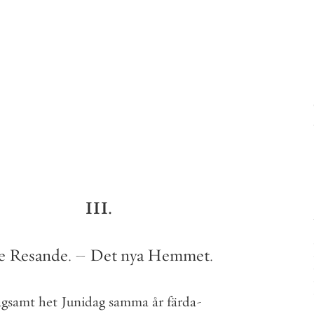
III
.
e
Resande
.
–
Det
nya
Hemmet
.
ågsamt
het
Junidag
samma
år
färda
-