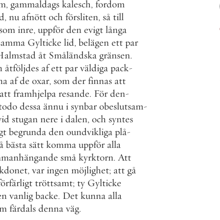
om
,
gammaldags
kalesch
,
fordom
d
,
nu
afnött
och
försliten
,
så
till
som
inre
,
uppför
den
evigt
långa
tsamma
Gylticke
lid
,
belägen
ett
par
Halmstad
åt
Småländska
gränsen
.
n
åtföljdes
af
ett
par
väldiga
pack
-
na
af
de
oxar
,
som
der
finnas
att
att
framhjelpa
resande
.
För
den
-
todo
dessa
ännu
i
synbar
obeslutsam
-
vid
stugan
nere
i
dalen
,
och
syntes
gt
begrunda
den
oundvikliga
plå
-
å
bästa
sätt
komma
uppför
alla
mmanhängande
små
kyrktorn
.
Att
kdonet
,
var
ingen
möjlighet
;
att
gå
förfärligt
tröttsamt
;
ty
Gylticke
en
vanlig
backe
.
Det
kunna
alla
om
färdals
denna
väg
.