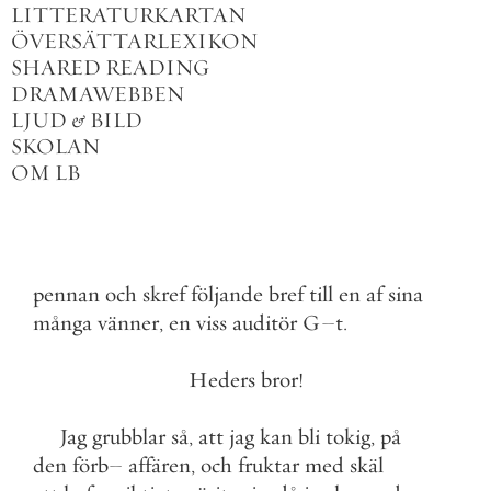
LITTERATURKARTAN
ÖVERSÄTTARLEXIKON
SHARED READING
DRAMAWEBBEN
LJUD
&
BILD
SKOLAN
OM LB
pennan
och
skref
följande
bref
till
en
af
sina
många
vänner
,
en
viss
auditör
G
–
t
.
Heders
bror
!
Jag
grubblar
så
,
att
jag
kan
bli
tokig
,
på
den
förb
–
affären
,
och
fruktar
med
skäl