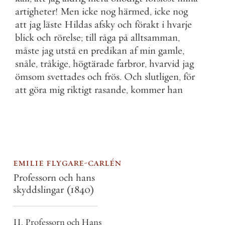
artigheter
!
Men
icke
nog
härmed
,
icke
nog
att
jag
läste
Hildas
afsky
och
förakt
i
hvarje
blick
och
rörelse
;
till
råga
på
alltsamman
,
måste
jag
utstå
en
predikan
af
min
gamle
,
snåle
,
tråkige
,
högtärade
farbror
,
hvarvid
jag
ömsom
svettades
och
frös
.
Och
slutligen
,
för
att
göra
mig
riktigt
rasande
,
kommer
han
emilie flygare-carlén
Professorn och hans
skyddslingar
(1840)
II. Professorn och Hans