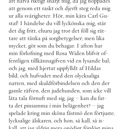
att
hafva
riktigt
snärjt
mig
,
då
jag
hoppades
att
genom
ett
raskt
och
djerft
steg
reda
mig
ur
alla
svårigheter
.
Hör
,
min
kära
Carl
Gu
-
staf
!
I
händelse
du
vill
lyckönska
mig
,
står
det
dig
fritt
,
ehuru
jag
tror
det
föll
sig
rät
-
tare
att
tänka
på
sorgbetygelser
;
men
lika
mycket
,
gör
som
du
behagar
.
I
afton
har
min
förlofning
med
Rosa
Widen
blifvit
of
-
fentligen
tillkännagifven
vid
en
lysande
bal
;
och
jag
,
med
hjertat
uppfylldt
af
Hildas
bild
,
och
hufvudet
med
den
olycksaliga
natten
,
med
skuldförbindelsen
och
den
der
gamle
räfven
,
den
judehunden
,
som
icke
vill
låta
tala
förnuft
med
sig
,
jag
–
kan
du
fat
-
ta
det
pinsamma
i
min
belägenhet
?
–
jag
spelade
kring
min
sköna
fästmö
den
förtjuste
,
lycksalige
älskaren
,
och
hon
,
så
kall
,
så
is
-
kall
,
att
jag
aldrig
mera
onödigt
förslöst
mina