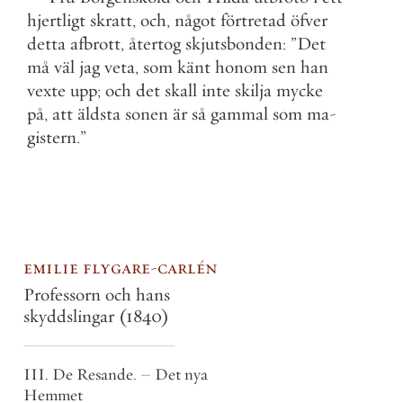
hjertligt
skratt
,
och
,
något
förtretad
öfver
detta
afbrott
,
återtog
skjutsbonden
:
”
Det
må
väl
jag
veta
,
som
känt
honom
sen
han
vexte
upp
;
och
det
skall
inte
skilja
mycke
på
,
att
äldsta
sonen
är
så
gammal
som
ma
-
gistern
.
”
emilie flygare-carlén
Professorn och hans
skyddslingar
(1840)
III. De Resande. – Det nya
Hemmet