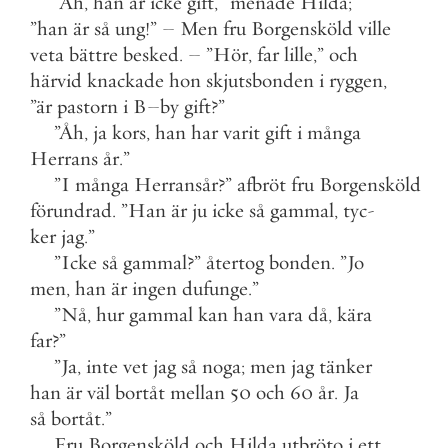
”
Åh
,
han
är
icke
gift
,
”
menade
Hilda
;
”
han
är
så
ung
!
”
–
Men
fru
Borgensköld
ville
veta
bättre
besked
.
–
”
Hör
,
far
lille
,
”
och
härvid
knackade
hon
skjutsbonden
i
ryggen
,
”
är
pastorn
i
B
–
by
gift
?
”
”
Åh
,
ja
kors
,
han
har
varit
gift
i
många
Herrans
år
.
”
”
I
många
Herransår
?
”
afbröt
fru
Borgensköld
förundrad
.
”
Han
är
ju
icke
så
gammal
,
tyc
-
ker
jag
.
”
”
Icke
så
gammal
?
”
återtog
bonden
.
”
Jo
men
,
han
är
ingen
dufunge
.
”
”
Nå
,
hur
gammal
kan
han
vara
då
,
kära
far
?
”
”
Ja
,
inte
vet
jag
så
noga
;
men
jag
tänker
han
är
väl
bortåt
mellan
50
och
60
år
.
Ja
så
bortåt
.
”
Fru
Borgensköld
och
Hilda
utbröto
i
ett