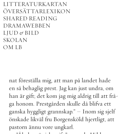
LITTERATURKARTAN
ÖVERSÄTTARLEXIKON
SHARED READING
DRAMAWEBBEN
LJUD
&
BILD
SKOLAN
OM LB
nat
föreställa
mig
,
att
man
på
landet
hade
en
så
behaglig
prest
.
Jag
kan
just
undra
,
om
han
är
gift
;
det
kom
jag
mig
aldrig
till
att
frå
-
ga
honom
.
Prestgården
skulle
då
blifva
ett
ganska
hyggligt
grannskap
.
”
–
Inom
sig
sjelf
önskade
likväl
fru
Borgensköld
hjertligt
,
att
pastorn
ännu
vore
ungkarl
.