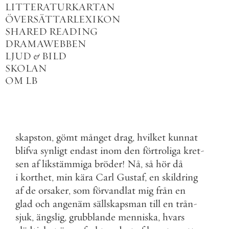
LITTERATURKARTAN
ÖVERSÄTTARLEXIKON
SHARED READING
DRAMAWEBBEN
LJUD
&
BILD
SKOLAN
OM LB
skapston
,
gömt
månget
drag
,
hvilket
kunnat
blifva
synligt
endast
inom
den
förtroliga
kret
-
sen
af
likstämmiga
bröder
!
Nå
,
så
hör
då
i
korthet
,
min
kära
Carl
Gustaf
,
en
skildring
af
de
orsaker
,
som
förvandlat
mig
från
en
glad
och
angenäm
sällskapsman
till
en
trån
-
sjuk
,
ängslig
,
grubblande
menniska
,
hvars