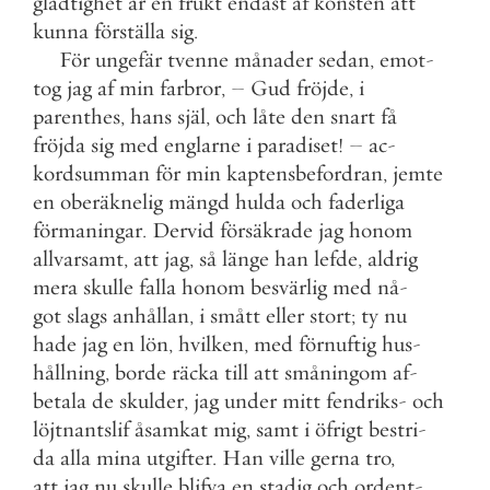
glädtighet
är
en
frukt
endast
af
konsten
att
kunna
förställa
sig
.
För
ungefär
tvenne
månader
sedan
,
emot
-
tog
jag
af
min
farbror
,
–
Gud
fröjde
,
i
parenthes
,
hans
själ
,
och
låte
den
snart
få
fröjda
sig
med
englarne
i
paradiset
!
–
ac
-
kordsumman
för
min
kaptensbefordran
,
jemte
en
oberäknelig
mängd
hulda
och
faderliga
förmaningar
.
Dervid
försäkrade
jag
honom
allvarsamt
,
att
jag
,
så
länge
han
lefde
,
aldrig
mera
skulle
falla
honom
besvärlig
med
nå
-
got
slags
anhållan
,
i
smått
eller
stort
;
ty
nu
hade
jag
en
lön
,
hvilken
,
med
förnuftig
hus
-
hållning
,
borde
räcka
till
att
småningom
af
-
betala
de
skulder
,
jag
under
mitt
fendriks
-
och
löjtnantslif
åsamkat
mig
,
samt
i
öfrigt
bestri
-
da
alla
mina
utgifter
.
Han
ville
gerna
tro
,
att
jag
nu
skulle
blifva
en
stadig
och
ordent
-