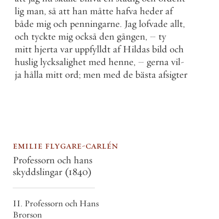
lig
man
,
så
att
han
måtte
hafva
heder
af
både
mig
och
penningarne
.
Jag
lofvade
allt
,
och
tyckte
mig
också
den
gången
,
–
ty
mitt
hjerta
var
uppfylldt
af
Hildas
bild
och
huslig
lycksalighet
med
henne
,
–
gerna
vil
-
ja
hålla
mitt
ord
;
men
med
de
bästa
afsigter
emilie flygare-carlén
Professorn och hans
skyddslingar
(1840)
II. Professorn och Hans
Brorson