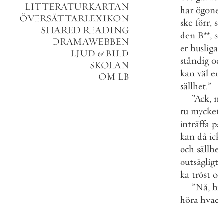
LITTERATURKARTAN
har
ögon
ÖVERSÄTTARLEXIKON
ske
förr
,
s
SHARED READING
den
B
*
*
,
DRAMAWEBBEN
er
husliga
LJUD
&
BILD
ståndig
o
SKOLAN
kan
väl
e
OM LB
sällhet
.
”
”
Ack
,
ru
mycke
inträffa
p
kan
då
ic
och
sällh
outsägligt
ka
tröst
o
”
Nå
,
h
höra
hva