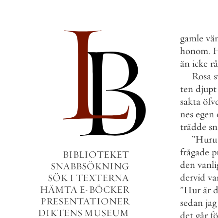
gamle
vä
honom
.
än
icke
r
Rosa
s
ten
djupt
sakta
öfv
nes
egen
trädde
sn
”
Huru
frågade
p
BIBLIOTEKET
den
vanli
SNABBSÖKNING
dervid
va
SÖK I TEXTERNA
HÄMTA E-BÖCKER
”
Hur
är
d
PRESENTATIONER
sedan
jag
DIKTENS MUSEUM
det
går
fö