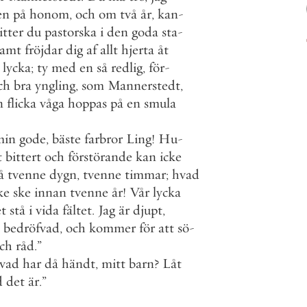
en
på
honom
,
och
om
två
år
,
kan
-
itter
du
pastorska
i
den
goda
sta
-
samt
fröjdar
dig
af
allt
hjerta
åt
lycka
;
ty
med
en
så
redlig
,
för
-
ch
bra
yngling
,
som
Mannerstedt
,
n
flicka
våga
hoppas
på
en
smula
min
gode
,
bäste
farbror
Ling
!
Hu
-
t
bittert
och
förstörande
kan
icke
å
tvenne
dygn
,
tvenne
timmar
;
hvad
ke
ske
innan
tvenne
år
!
Vår
lycka
et
stå
i
vida
fältet
.
Jag
är
djupt
,
bedröfvad
,
och
kommer
för
att
sö
-
ch
råd
.
”
vad
har
då
händt
,
mitt
barn
?
Låt
d
det
är
.
”