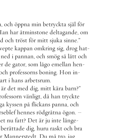
n
,
och
öppna
min
betryckta
själ
för
Han
har
åtminstone
deltagande
,
om
åd
och
tröst
för
mitt
sjuka
sinne
.
”
vepte
kappan
omkring
sig
,
drog
hat
-
ned
i
pannan
,
och
smög
så
lätt
och
er
de
gator
,
som
lågo
emellan
hen
-
och
professorns
boning
.
Hon
in
-
art
i
hans
arbetsrum
.
är
det
med
dig
,
mitt
kära
barn
?
”
rofessorn
vänligt
,
då
han
tryckte
ga
kyssen
på
flickans
panna
,
och
rseblef
hennes
rödgråtna
ögon
.
–
et
nu
fatt
?
Det
är
ju
inte
länge
-
berättade
dig
,
huru
raskt
och
bra
r
Mannerstedt
.
Du
må
tro
,
jag