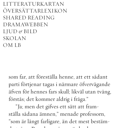
LITTERATURKARTAN
ÖVERSÄTTARLEXIKON
SHARED READING
DRAMAWEBBEN
LJUD
&
BILD
SKOLAN
OM LB
som
far
,
att
föreställa
henne
,
att
ett
sådant
parti
förtjenar
tagas
i
närmare
öfvervägande
äfven
för
hennes
fars
skull
;
likväl
utan
tvång
,
förstås
;
det
kommer
aldrig
i
fråga
.
”
”
Ja
;
men
det
gifves
ett
sätt
att
fram
-
ställa
sådana
ämnen
,
”
menade
professorn
,
”
som
är
långt
farligare
,
än
det
mest
bestäm
-