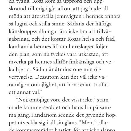
da
tvång
.
Rosa
kom
så
upprörd
och
upp
-
skrämd
till
mig
i
går
afton
,
att
jag
hade
all
möda
att
återställa
jemnvigten
i
hennes
annars
så
lugna
och
stilla
sinne
.
Sådana
der
häftiga
känslouppsvallningar
äro
icke
bra
att
tillvä
-
gabringa
,
och
det
kostar
Rosas
helsa
och
frid
,
kanhända
hennes
lif
,
om
herrskapet
följer
den
plan
,
som
nu
tyckes
vara
utkastad
,
att
inverka
på
hennes
alltför
finkänsliga
och
ve
-
ka
hjerta
.
Sådan
är
åtminstone
min
öf
-
vertygelse
.
Dessutom
kan
det
väl
icke
va
-
ra
någon
omöjlighet
,
att
hon
redan
träffat
ett
annat
val
.
”
”
Nej
,
omöjligt
vore
det
visst
icke
,
”
stam
-
made
kommerserådet
och
hans
fru
på
sam
-
ma
gång
,
i
andanom
seende
det
gryende
hop
-
pet
utveckla
sig
i
all
sin
glans
.
”
Men
,
”
tilla
-
de
kommerserådet
hastigt
,
för
att
icke
släppa