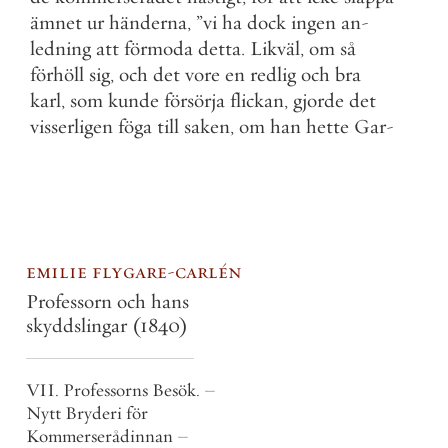
ämnet
ur
händerna
,
”
vi
ha
dock
ingen
an
-
ledning
att
förmoda
detta
.
Likväl
,
om
så
förhöll
sig
,
och
det
vore
en
redlig
och
bra
karl
,
som
kunde
försörja
flickan
,
gjorde
det
visserligen
föga
till
saken
,
om
han
hette
Gar
-
emilie flygare-carlén
Professorn och hans
skyddslingar
(1840)
VII. Professorns Besök. –
Nytt Bryderi för
Kommerserådinnan –