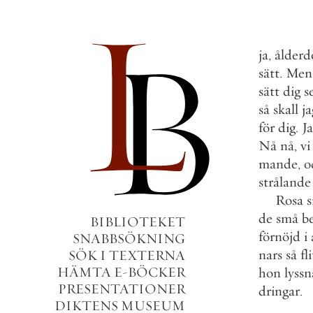
ja
,
ålder
sätt
.
Men
sätt
dig
s
så
skall
ja
för
dig
.
J
Nå
nå
,
vi
mande
,
o
strålande
Rosa
de
små
b
BIBLIOTEKET
förnöjd
i
SNABBSÖKNING
nars
så
fl
SÖK I TEXTERNA
HÄMTA E-BÖCKER
hon
lyss
PRESENTATIONER
dringar
.
DIKTENS MUSEUM