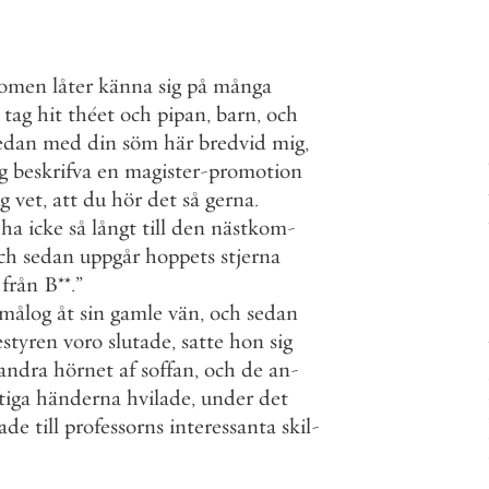
domen
låter
känna
sig
på
många
tag
hit
théet
och
pipan
,
barn
,
och
edan
med
din
söm
här
bredvid
mig
,
g
beskrifva
en
magister
-
promotion
ag
vet
,
att
du
hör
det
så
gerna
.
ha
icke
så
långt
till
den
nästkom
-
ch
sedan
uppgår
hoppets
stjerna
från
B
*
*
.
”
smålog
åt
sin
gamle
vän
,
och
sedan
estyren
voro
slutade
,
satte
hon
sig
andra
hörnet
af
soffan
,
och
de
an
-
itiga
händerna
hvilade
,
under
det
nade
till
professorns
interessanta
skil
-