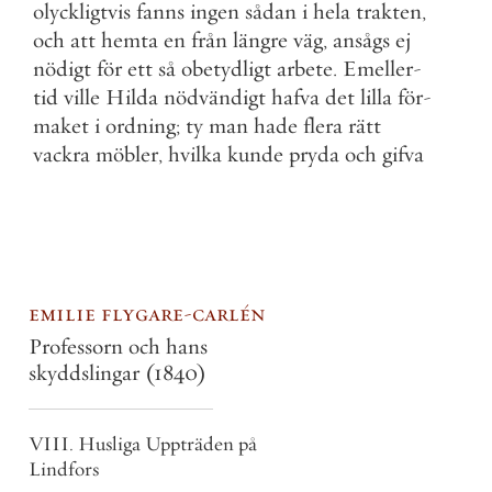
olyckligtvis
fanns
ingen
sådan
i
hela
trakten
,
och
att
hemta
en
från
längre
väg
,
ansågs
ej
nödigt
för
ett
så
obetydligt
arbete
.
Emeller
-
tid
ville
Hilda
nödvändigt
hafva
det
lilla
för
-
maket
i
ordning
;
ty
man
hade
flera
rätt
vackra
möbler
,
hvilka
kunde
pryda
och
gifva
emilie flygare-carlén
Professorn och hans
skyddslingar
(1840)
VIII. Husliga Uppträden på
Lindfors