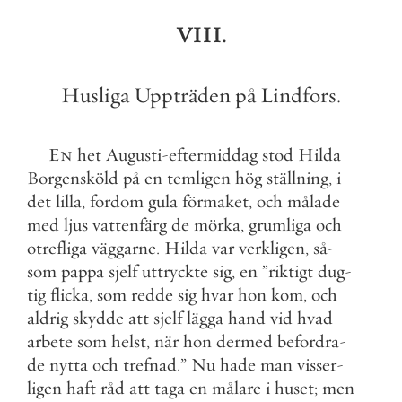
VIII
.
Husliga
Uppträden
på
Lindfors
.
En
het
Augusti
-
eftermiddag
stod
Hilda
Borgensköld
på
en
temligen
hög
ställning
,
i
det
lilla
,
fordom
gula
förmaket
,
och
målade
med
ljus
vattenfärg
de
mörka
,
grumliga
och
otrefliga
väggarne
.
Hilda
var
verkligen
,
så
-
som
pappa
sjelf
uttryckte
sig
,
en
”
riktigt
dug
-
tig
flicka
,
som
redde
sig
hvar
hon
kom
,
och
aldrig
skydde
att
sjelf
lägga
hand
vid
hvad
arbete
som
helst
,
när
hon
dermed
befordra
-
de
nytta
och
trefnad
.
”
Nu
hade
man
visser
-
ligen
haft
råd
att
taga
en
målare
i
huset
;
men