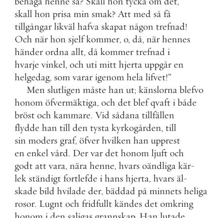
behaga
henne
så
?
Skall
hon
tycka
om
det
,
skall
hon
prisa
min
smak
?
Att
med
så
få
tillgångar
likväl
hafva
skapat
någon
trefnad
!
Och
när
hon
sjelf
kommer
,
o
,
då
,
när
hennes
händer
ordna
allt
,
då
kommer
trefnad
i
hvarje
vinkel
,
och
uti
mitt
hjerta
uppgår
en
helgedag
,
som
varar
igenom
hela
lifvet
!
”
Men
slutligen
måste
han
ut
;
känslorna
blefvo
honom
öfvermäktiga
,
och
det
blef
qvaft
i
både
bröst
och
kammare
.
Vid
sådana
tillfällen
flydde
han
till
den
tysta
kyrkogården
,
till
sin
moders
graf
,
öfver
hvilken
han
upprest
en
enkel
vård
.
Der
var
det
honom
ljuft
och
godt
att
vara
,
nära
henne
,
hvars
oändliga
kär
-
lek
ständigt
fortlefde
i
hans
hjerta
,
hvars
äl
-
skade
bild
hvilade
der
,
bäddad
på
minnets
heliga
rosor
.
Lugnt
och
fridfullt
kändes
det
omkring
honom
i
den
saligas
grannskap
.
Han
lutade