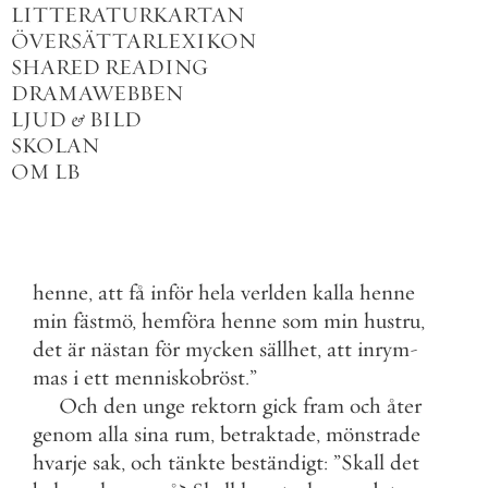
LITTERATURKARTAN
ÖVERSÄTTARLEXIKON
SHARED READING
DRAMAWEBBEN
LJUD
&
BILD
SKOLAN
OM LB
henne
,
att
få
inför
hela
verlden
kalla
henne
min
fästmö
,
hemföra
henne
som
min
hustru
,
det
är
nästan
för
mycken
sällhet
,
att
inrym
-
mas
i
ett
menniskobröst
.
”
Och
den
unge
rektorn
gick
fram
och
åter
genom
alla
sina
rum
,
betraktade
,
mönstrade
hvarje
sak
,
och
tänkte
beständigt
:
”
Skall
det