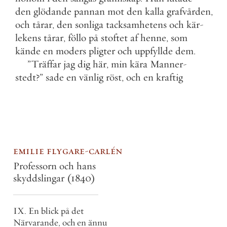
den
glödande
pannan
mot
den
kalla
grafvården
,
och
tårar
,
den
sonliga
tacksamhetens
och
kär
-
lekens
tårar
,
föllo
på
stoftet
af
henne
,
som
kände
en
moders
pligter
och
uppfyllde
dem
.
”
Träffar
jag
dig
här
,
min
kära
Manner
-
stedt
?
”
sade
en
vänlig
röst
,
och
en
kraftig
emilie flygare-carlén
Professorn och hans
skyddslingar
(1840)
IX. En blick på det
Närvarande, och en ännu