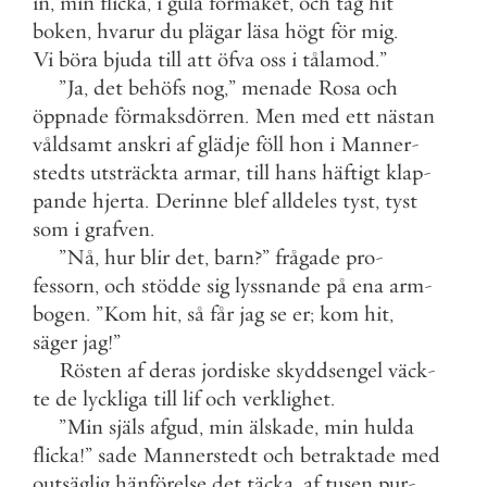
in
,
min
flicka
,
i
gula
förmaket
,
och
tag
hit
boken
,
hvarur
du
plägar
läsa
högt
för
mig
.
Vi
böra
bjuda
till
att
öfva
oss
i
tålamod
.
”
”
Ja
,
det
behöfs
nog
,
”
menade
Rosa
och
öppnade
förmaksdörren
.
Men
med
ett
nästan
våldsamt
anskri
af
glädje
föll
hon
i
Manner
-
stedts
utsträckta
armar
,
till
hans
häftigt
klap
-
pande
hjerta
.
Derinne
blef
alldeles
tyst
,
tyst
som
i
grafven
.
”
Nå
,
hur
blir
det
,
barn
?
”
frågade
pro
-
fessorn
,
och
stödde
sig
lyssnande
på
ena
arm
-
bogen
.
”
Kom
hit
,
så
får
jag
se
er
;
kom
hit
,
säger
jag
!
”
Rösten
af
deras
jordiske
skyddsengel
väck
-
te
de
lyckliga
till
lif
och
verklighet
.
”
Min
själs
afgud
,
min
älskade
,
min
hulda
flicka
!
”
sade
Mannerstedt
och
betraktade
med
outsäglig
hänförelse
det
täcka
,
af
tusen
pur
-