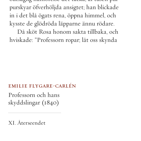
purskyar
öfverhöljda
ansigtet
;
han
blickade
in
i
det
blå
ögats
rena
,
öppna
himmel
,
och
kysste
de
glödröda
läpparne
ännu
rödare
.
Då
sköt
Rosa
honom
sakta
tillbaka
,
och
hviskade
:
”
Professorn
ropar
;
låt
oss
skynda
emilie flygare-carlén
Professorn och hans
skyddslingar
(1840)
XI. Återseendet