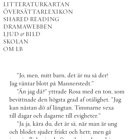
LITTERATURKARTAN
ÖVERSÄTTARLEXIKON
SHARED READING
DRAMAWEBBEN
LJUD
&
BILD
SKOLAN
OM LB
”
Jo
,
men
,
mitt
barn
,
det
är
nu
så
der
!
Jag
väntar
blott
på
Mannerstedt
.
”
”
Än
jag
då
?
”
yttrade
Rosa
med
en
ton
,
som
bevittnade
den
högsta
grad
af
otålighet
.
”
Jag
kan
nästan
dö
af
längtan
.
Timmarne
vexa
till
dagar
och
dagarne
till
evigheter
.
”
”
Ja
ja
,
kära
du
,
det
är
så
,
när
man
är
ung
och
blodet
sjuder
friskt
och
hett
;
men
gå