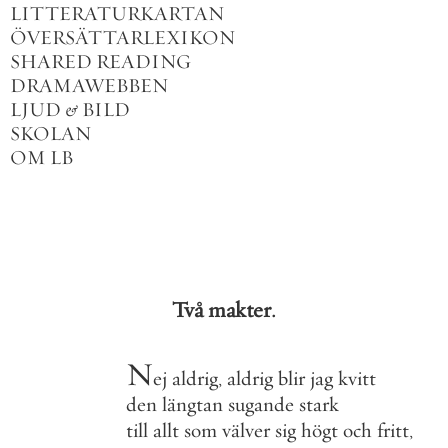
LITTERATURKARTAN
ÖVERSÄTTARLEXIKON
SHARED READING
DRAMAWEBBEN
LJUD
&
BILD
SKOLAN
OM LB
Två
makter
.
N
ej
aldrig
,
aldrig
blir
jag
kvitt
den
längtan
sugande
stark
till
allt
som
välver
sig
högt
och
fritt
,