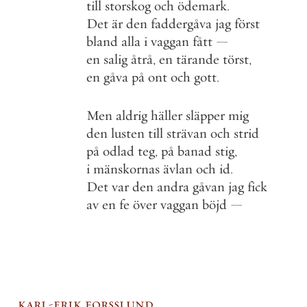
till
storskog
och
ödemark
.
Det
är
den
faddergåva
jag
först
bland
alla
i
vaggan
fått
—
en
salig
åtrå
,
en
tärande
törst
,
en
gåva
på
ont
och
gott
.
Men
aldrig
häller
släpper
mig
den
lusten
till
strävan
och
strid
på
odlad
teg
,
på
banad
stig
,
i
mänskornas
ävlan
och
id
.
Det
var
den
andra
gåvan
jag
fick
av
en
fe
över
vaggan
böjd
—
karl-erik forsslund