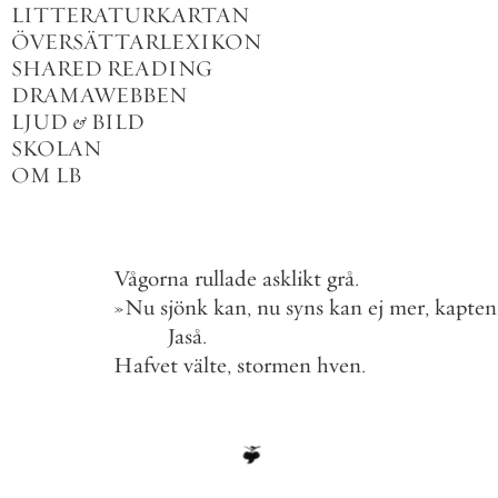
LITTERATURKARTAN
ÖVERSÄTTARLEXIKON
SHARED READING
DRAMAWEBBEN
LJUD
&
BILD
SKOLAN
OM LB
Vågorna
rullade
asklikt
grå
.
»
Nu
sjönk
kan
,
nu
syns
kan
ej
mer
,
kapten
Jaså
.
Hafvet
välte
,
stormen
hven
.