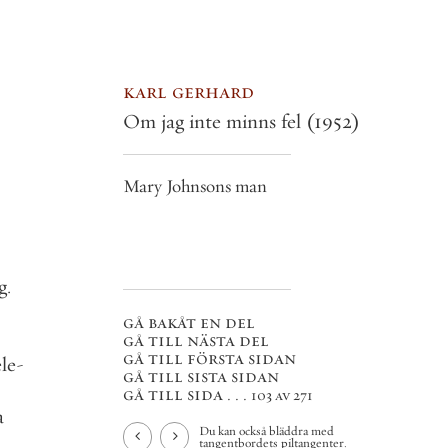
karl gerhard
Om jag inte minns fel
(1952)
Mary Johnsons man
g
.
gå bakåt en del
gå till nästa del
gå till första sidan
ele
-
gå till sista sidan
gå till sida . . .
103 av 271
a
Du kan också bläddra med
tangentbordets piltangenter.