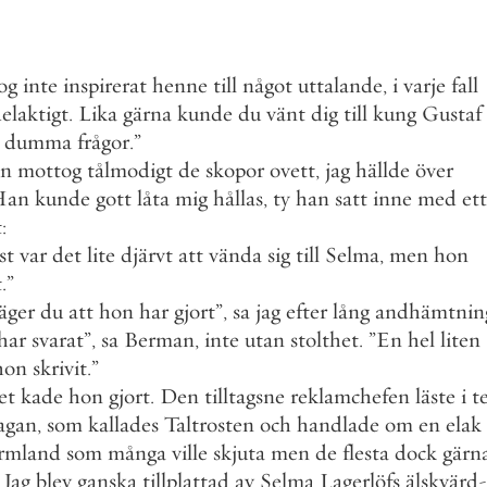
og
inte
inspirerat
henne
till
något
uttalande
,
i
varje
fall
elaktigt
.
Lika
gärna
kunde
du
vänt
dig
till
kung
Gustaf
dumma
frågor
.
”
an
mottog
tålmodigt
de
skopor
ovett
,
jag
hällde
över
Han
kunde
gott
låta
mig
hållas
,
ty
han
satt
inne
med
ett
t
:
st
var
det
lite
djärvt
att
vända
sig
till
Selma
,
men
hon
t
.
”
äger
du
att
hon
har
gjort
”
,
sa
jag
efter
lång
andhämtnin
har
svarat
”
,
sa
Berman
,
inte
utan
stolthet
.
”
En
hel
liten
hon
skrivit
.
”
et
kade
hon
gjort
.
Den
tilltagsne
reklamchefen
läste
i
t
agan
,
som
kallades
Taltrosten
och
handlade
om
en
elak
rmland
som
många
ville
skjuta
men
de
flesta
dock
gärn
Jag
blev
ganska
tillplattad
av
Selma
Lagerlöfs
älskvärd
-