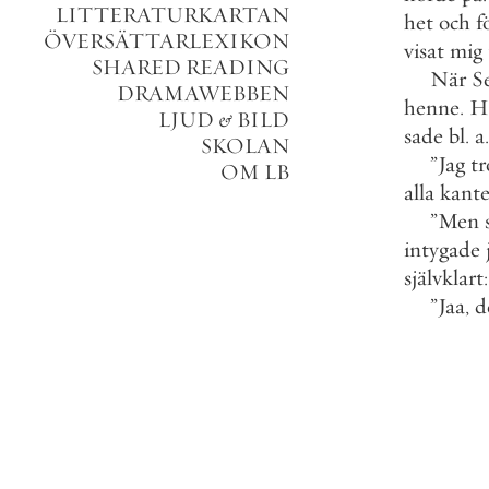
LITTERATURKARTAN
het
och
f
ÖVERSÄTTARLEXIKON
visat
mig
SHARED READING
När
S
DRAMAWEBBEN
henne
.
H
LJUD
&
BILD
sade
bl
.
a
.
SKOLAN
”
Jag
tr
OM LB
alla
kante
”
Men
intygade
självklart
:
”
Jaa
,
d