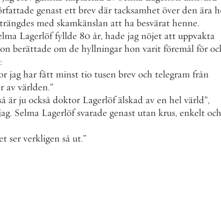
örfattade
genast
ett
brev
där
tacksamhet
över
den
ära
h
trängdes
med
skamkänslan
att
ha
besvärat
henne
.
elma
Lagerlöf
fyllde
80
år
,
hade
jag
nöjet
att
uppvakta
on
berättade
om
de
hyllningar
hon
varit
föremål
för
oc
:
or
jag
har
fått
minst
tio
tusen
brev
och
telegram
från
r
av
världen
.
”
så
är
ju
också
doktor
Lagerlöf
älskad
av
en
hel
värld
”
,
jag
.
Selma
Lagerlöf
svarade
genast
utan
krus
,
enkelt
oc
et
ser
verkligen
så
ut
.
”