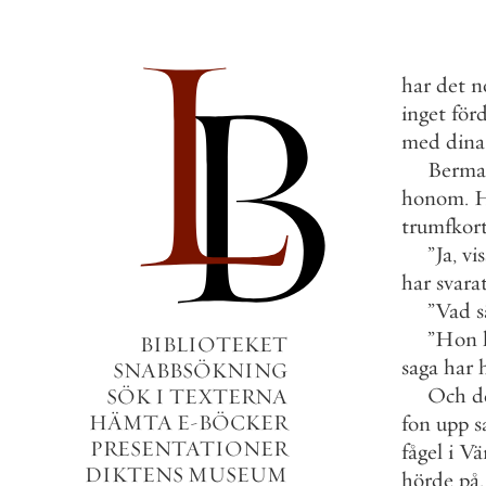
har
det
n
inget
förd
med
dina
Berm
honom
.
trumfkor
”
Ja
,
vis
har
svara
”
Vad
s
”
Hon
BIBLIOTEKET
saga
har
SNABBSÖKNING
Och
d
SÖK I TEXTERNA
HÄMTA E-BÖCKER
fon
upp
s
PRESENTATIONER
fågel
i
Vä
DIKTENS MUSEUM
hörde
på
.