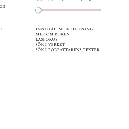
on
h
innehållsförteckning
mer om boken
läsfokus
sök i verket
sök i författarens texter
h