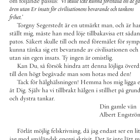
om
följande
passus
:
’
Vi
skulle
icke
kunna
föreställa
oss
de
g
åren
utan
Er
insats
för
civilisationens
bevarande
och
tankens
frihet
.
’
Torgny
Segerstedt
är
en
utmärkt
man
,
och
är
ha
ställt
mig
,
måste
han
med
löje
tillbakavisa
ett
sådan
patos
.
Säkert
skulle
till
och
med
föremålet
för
sympa
kunna
tänka
sig
ett
bevarande
av
civilisationen
och
utan
sin
egen
insats
.
Ty
ingen
är
omistlig
.
Kan
Du
,
så
försök
hindra
att
denna
löjliga
överdr
till
den
högt
begåvade
man
som
hotas
med
den
!
Tack
för
hälghälsningen
!
Hemma
hos
mig
ligga
e
åt
Dig
.
Själv
ha
vi
tillbrakt
hälgen
i
stillhet
på
grun
och
dystra
tankar
.
Din
gamle
vän
Albert
Engströ
Förlåt
möjlig
felskrivning
,
då
jag
endast
ser
en
li
jag
med
småländsk
energi
skrivit
.
Det
är
inte
lätt
m