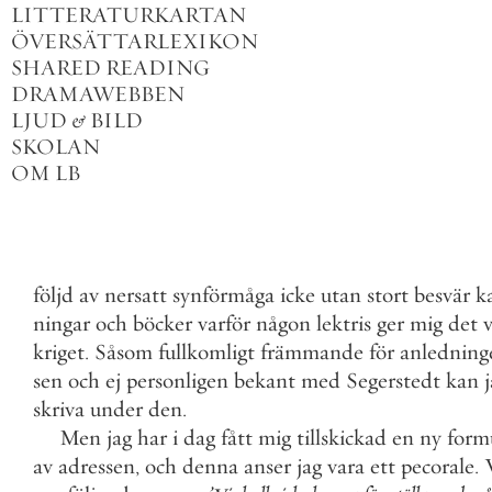
LITTERATURKARTAN
ÖVERSÄTTARLEXIKON
SHARED READING
DRAMAWEBBEN
LJUD
&
BILD
SKOLAN
OM LB
följd
av
nersatt
synförmåga
icke
utan
stort
besvär
k
ningar
och
böcker
varför
någon
lektris
ger
mig
det
v
kriget
.
Såsom
fullkomligt
främmande
för
anledning
sen
och
ej
personligen
bekant
med
Segerstedt
kan
skriva
under
den
.
Men
jag
har
i
dag
fått
mig
tillskickad
en
ny
form
av
adressen
,
och
denna
anser
jag
vara
ett
pecorale
.