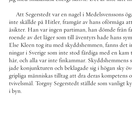
Att
Segerstedt
var
en
nagel
i
Medelsvenssons
ög
inte
skällde
på
Hitler
,
framgår
av
hans
oförmåga
at
åsikter
.
Han
var
ingen
partiman
,
han
dömde
från
fa
roende
av
det
läger
som
till
äventyrs
hade
hans
sym
Else
Kleen
tog
itu
med
skyddshemmen
,
fanns
det
i
ningar
i
Sverige
som
inte
stod
färdiga
med
en
kam
hår
,
och
alla
var
inte
finkammar
.
Skyddshemmens
jade
konjunkturen
och
beklagade
sig
i
högan
sky
öv
gripliga
människas
tilltag
att
dra
deras
kompetens
o
tvivelsmål
.
Torgny
Segerstedt
ställde
som
vanligt
ky
i
byn
.