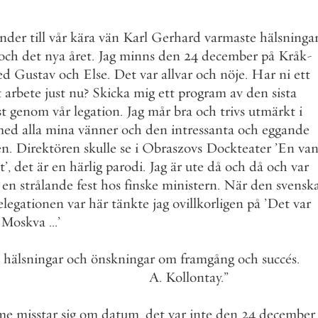
änder
till
vår
kära
vän
Karl
Gerhard
varmaste
hälsninga
och
det
nya
året
.
Jag
minns
den
24
december
på
Kråk
-
ed
Gustav
och
Else
.
Det
var
allvar
och
nöje
.
Har
ni
ett
t
arbete
just
nu
?
Skicka
mig
ett
program
av
den
sista
st
genom
vår
legation
.
Jag
mår
bra
och
trivs
utmärkt
i
med
alla
mina
vänner
och
den
intressanta
och
eggande
en
.
Direktören
skulle
se
i
Obraszovs
Dockteater
’
En
va
t
’
,
det
är
en
härlig
parodi
.
Jag
är
ute
då
och
då
och
var
en
strålande
fest
hos
finske
ministern
.
När
den
svensk
elegationen
var
här
tänkte
jag
ovillkorligen
på
’
Det
var
Moskva
.
.
.
’
hälsningar
och
önskningar
om
framgång
och
succés
.
A
.
Kollontay
.
”
me
misstar
sig
om
datum
,
det
var
inte
den
24
december