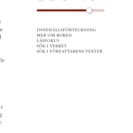
r
n
innehållsförteckning
mer om boken
d
läsfokus
sök i verket
sök i författarens texter
De
ds
g
e