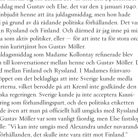
iddag
med
Gustav
och
Else
,
det
var
den
3
januari
1940
.
inbjudit
henne
att
äta
juldagsmiddag
,
men
hon
hade
j
på
grund
av
då
rådande
politiska
förhållanden
.
Det
va
an
Ryssland
och
Finland
.
Och
därmed
är
jag
inne
på
mi
a
som
aktiv
politiker
,
eller
—
för
att
inte
ta
för
stora
or
min
kurirtjänst
hos
Gustav
Möller
.
uldagsmiddag
som
Madame
Kollontay
refuserade
blev
n
till
konversationer
mellan
henne
och
Gustav
Möller
.
d
mellan
Finland
och
Ryssland
.
I
Madames
frånvaro
öppet
om
det
beklagliga
att
inte
Sverige
kunde
medla
rterna
,
vilket
berodde
på
att
Kreml
inte
godkände
den
nska
regeringen
.
Sverige
kunde
ju
inte
acceptera
Kuusi
-
ring
som
förhandlingspart
,
och
den
politiska
etiketten
ade
även
att
man
på
officiellt
håll
umgicks
med
Rysslan
Gustav
Möller
var
som
vanligt
fåordig
,
men
Else
fastslo
lle
:
”
Vi
kan
inte
umgås
med
Alexandra
under
nuvarand
förhållanden
,
det
skulle
inte
vara
rätt
mot
Finland
.
”