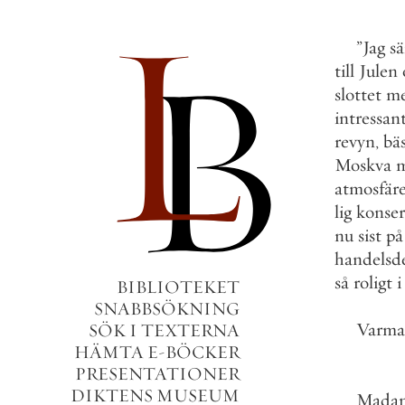
”
Jag
s
till
Julen
slottet
m
intressan
revyn
,
bä
Moskva
atmosfär
lig
konser
nu
sist
på
handelsd
så
roligt
i
BIBLIOTEKET
SNABBSÖKNING
Varma
SÖK I TEXTERNA
HÄMTA E-BÖCKER
PRESENTATIONER
DIKTENS MUSEUM
Mada