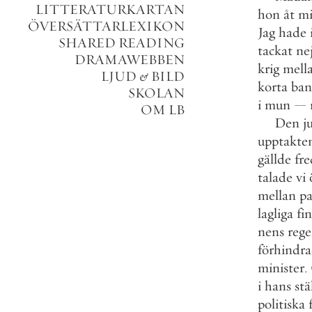
LITTERATURKARTAN
hon
åt
m
ÖVERSÄTTARLEXIKON
Jag
hade
SHARED READING
tackat
ne
DRAMAWEBBEN
krig
mell
LJUD
&
BILD
korta
ban
SKOLAN
i
mun
—
OM LB
Den
j
upptakte
gällde
fre
talade
vi
mellan
pa
lagliga
fi
nens
rege
förhindr
minister
.
i
hans
stä
politiska