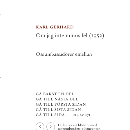
r
karl gerhard
Om jag inte minns fel
(1952)
Oss ambassadörer emellan
n
-
a
gå bakåt en del
gå till nästa del
gå till första sidan
gå till sista sidan
gå till sida . . .
214 av 271
Du kan också bläddra med
tangentbordets piltangenter.