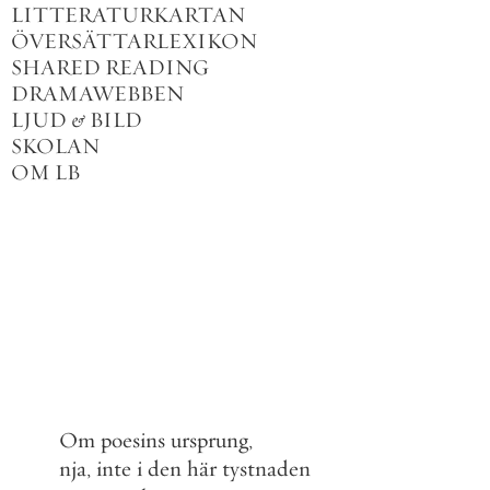
LITTERATURKARTAN
ÖVERSÄTTARLEXIKON
SHARED READING
DRAMAWEBBEN
LJUD
&
BILD
SKOLAN
OM LB
Om
poesins
ursprung
,
nja
,
inte
i
den
här
tystnaden