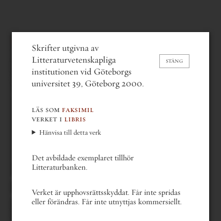
stina hansson
Skrifter utgivna av
Från Hercules till Swea. Den
Litteraturvetenskapliga
STÄNG
litterära textens förändringar
institutionen vid Göteborgs
(2000)
universitet 39, Göteborg 2000.
läs som
faksimil
verket i
libris
Hänvisa till detta verk
Det avbildade exemplaret tillhör
Litteraturbanken.
gå bakåt en del
gå till nästa del
Verket är upphovsrättsskyddat. Får inte spridas
gå till första sidan
eller förändras. Får inte utnyttjas kommersiellt.
gå till sista sidan
gå till sida . . .
1 av 162