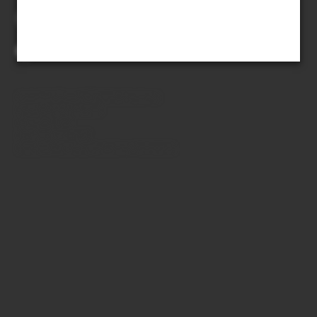
Du kan också bläddra med
tangentbordets piltangenter.
innehållsförteckning
mer om boken
läsfokus
sök i verket
sök i författarens texter