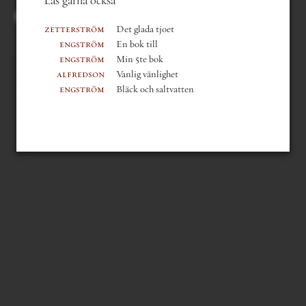
zetterström
Det glada tjoet
engström
En bok till
innehållsförteckning
engström
Min 5te bok
mer om boken
alfredson
Vanlig vänlighet
läsfokus
engström
Bläck och saltvatten
sök i verket
sök i författarens texter