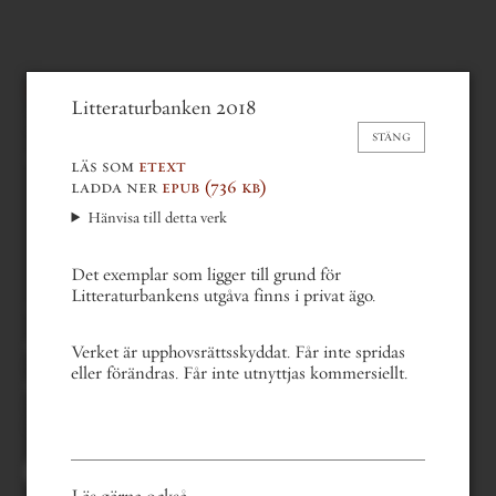
paulina helgeson
red.
Litteraturbanken 2018
Roligt nästan jämt
(2018)
STÄNG
läs som
etext
ladda ner
epub
(736 kb)
Hänvisa till detta verk
Det exemplar som ligger till grund för
Litteraturbankens utgåva finns i privat ägo.
gå bakåt en del
Verket är upphovsrättsskyddat. Får inte spridas
gå till nästa del
eller förändras. Får inte utnyttjas kommersiellt.
gå till första sidan
gå till sista sidan
gå till sida . . .
i av 84
Du kan också bläddra med
tangentbordets piltangenter.
Läs gärna också