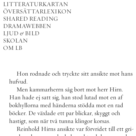
LITTERATURKARTAN
ÖVERSÄTTARLEXIKON
SHARED READING
DRAMAWEBBEN
LJUD
&
BILD
SKOLAN
OM LB
Hon
rodnade
och
tryckte
sitt
ansikte
mot
hans
hufvud
.
Men
kammarherrn
såg
bort
mot
herr
Hirn
.
Han
hade
ej
satt
sig
,
han
stod
lutad
mot
en
af
bokhyllorna
med
händerna
stödda
mot
en
rad
böcker
.
De
växlade
ett
par
blickar
,
skyggt
och
hastigt
,
som
när
två
tunna
klingor
korsas
.
Reinhold
Hirns
ansikte
var
förvridet
till
ett
gri
-