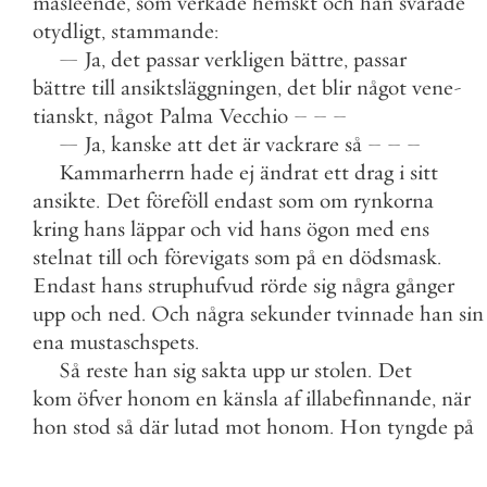
masleende
,
som
verkade
hemskt
och
han
svarade
otydligt
,
stammande
:
—
Ja
,
det
passar
verkligen
bättre
,
passar
bättre
till
ansiktsläggningen
,
det
blir
något
vene
-
tianskt
,
något
Palma
Vecchio
–
–
–
—
Ja
,
kanske
att
det
är
vackrare
så
–
–
–
Kammarherrn
hade
ej
ändrat
ett
drag
i
sitt
ansikte
.
Det
föreföll
endast
som
om
rynkorna
kring
hans
läppar
och
vid
hans
ögon
med
ens
stelnat
till
och
förevigats
som
på
en
dödsmask
.
Endast
hans
struphufvud
rörde
sig
några
gånger
upp
och
ned
.
Och
några
sekunder
tvinnade
han
sin
ena
mustaschspets
.
Så
reste
han
sig
sakta
upp
ur
stolen
.
Det
kom
öfver
honom
en
känsla
af
illabefinnande
,
när
hon
stod
så
där
lutad
mot
honom
.
Hon
tyngde
på