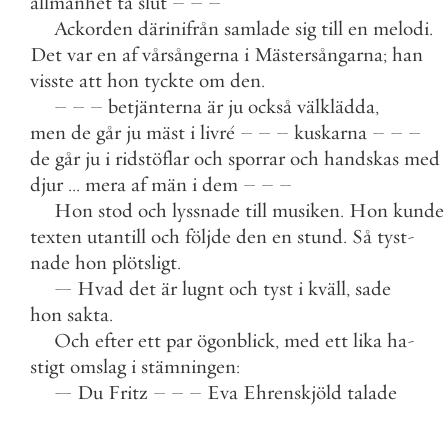
allmänhet
ta
slut
–
–
–
Ackorden
därinifrån
samlade
sig
till
en
melodi
.
Det
var
en
af
vårsångerna
i
Mästersångarna
;
han
visste
att
hon
tyckte
om
den
.
–
–
–
betjänterna
är
ju
också
välklädda
,
men
de
går
ju
mäst
i
livré
–
–
–
kuskarna
–
–
–
de
går
ju
i
ridstöflar
och
sporrar
och
handskas
med
djur
.
.
.
mera
af
män
i
dem
–
–
–
Hon
stod
och
lyssnade
till
musiken
.
Hon
kunde
texten
utantill
och
följde
den
en
stund
.
Så
tyst
-
nade
hon
plötsligt
.
—
Hvad
det
är
lugnt
och
tyst
i
kväll
,
sade
hon
sakta
.
Och
efter
ett
par
ögonblick
,
med
ett
lika
ha
-
stigt
omslag
i
stämningen
:
—
Du
Fritz
–
–
–
Eva
Ehrenskjöld
talade