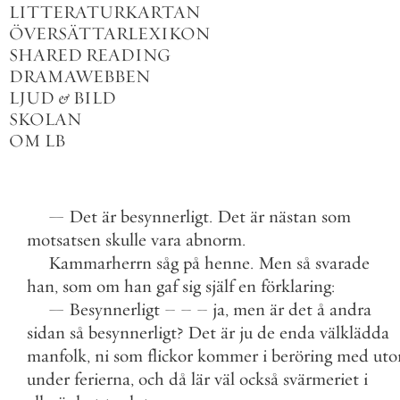
LITTERATURKARTAN
ÖVERSÄTTARLEXIKON
SHARED READING
DRAMAWEBBEN
LJUD
&
BILD
SKOLAN
OM LB
—
Det
är
besynnerligt
.
Det
är
nästan
som
motsatsen
skulle
vara
abnorm
.
Kammarherrn
såg
på
henne
.
Men
så
svarade
han
,
som
om
han
gaf
sig
själf
en
förklaring
:
—
Besynnerligt
–
–
–
ja
,
men
är
det
å
andra
sidan
så
besynnerligt
?
Det
är
ju
de
enda
välklädda
manfolk
,
ni
som
flickor
kommer
i
beröring
med
ut
under
ferierna
,
och
då
lär
väl
också
svärmeriet
i