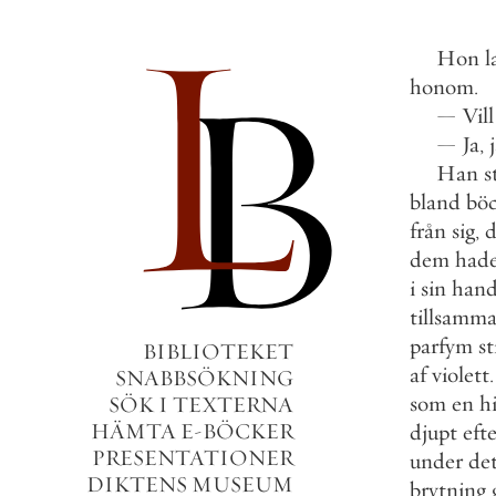
Hon
l
honom
.
—
Vill
—
Ja
,
Han
s
bland
bö
från
sig
,
dem
had
i
sin
han
tillsamm
parfym
st
BIBLIOTEKET
af
violett
.
SNABBSÖKNING
som
en
h
SÖK I TEXTERNA
HÄMTA E-BÖCKER
djupt
eft
PRESENTATIONER
under
de
DIKTENS MUSEUM
brytning