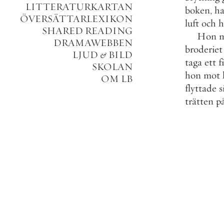
LITTERATURKARTAN
boken
,
h
ÖVERSÄTTARLEXIKON
luft
och
h
SHARED READING
Hon
m
DRAMAWEBBEN
broderiet
LJUD
&
BILD
taga
ett
f
SKOLAN
hon
mot
OM LB
flyttade
s
trätten
p