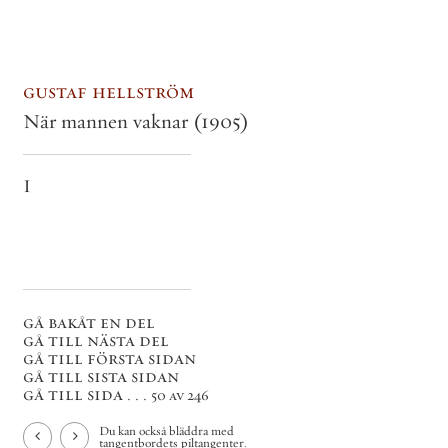
gustaf hellström
När mannen vaknar
(1905)
I
gå bakåt en del
gå till nästa del
gå till första sidan
gå till sista sidan
gå till sida . . .
50 av 246
Du kan också bläddra med
tangentbordets piltangenter.