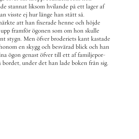
ade
stannat
liksom
hvilande
på
ett
lager
af
an
visste
ej
hur
länge
han
stått
så
.
ärkte
att
han
fixerade
henne
och
höjde
upp
framför
ögonen
som
om
hon
skulle
int
stygn
.
Men
öfver
broderiets
kant
kastade
honom
en
skygg
och
besvärad
blick
och
han
ina
ögon
genast
öfver
till
ett
af
familjepor
-
å
bordet
,
under
det
han
lade
boken
från
sig
.