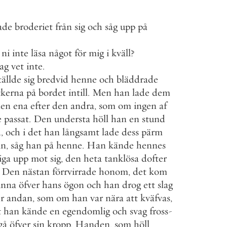
ade
broderiet
från
sig
och
såg
upp
på
ni
inte
läsa
något
för
mig
i
kväll
?
jag
vet
inte
.
tällde
sig
bredvid
henne
och
bläddrade
ckerna
på
bordet
intill
.
Men
han
lade
dem
den
ena
efter
den
andra
,
som
om
ingen
af
e
passat
.
Den
understa
höll
han
en
stund
d
,
och
i
det
han
långsamt
lade
dess
pärm
an
,
såg
han
på
henne
.
Han
kände
hennes
iga
upp
mot
sig
,
den
heta
tanklösa
dofter
Den
nästan
förrvirrade
honom
,
det
kom
inna
öfver
hans
ögon
och
han
drog
ett
slag
er
andan
,
som
om
han
var
nära
att
kväfvas
,
t
han
kände
en
egendomlig
och
svag
fross
-
gå
öfver
sin
kropp
.
Handen
,
som
höll