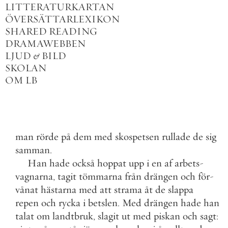
LITTERATURKARTAN
ÖVERSÄTTARLEXIKON
SHARED READING
DRAMAWEBBEN
LJUD
&
BILD
SKOLAN
OM LB
man
rörde
på
dem
med
skospetsen
rullade
de
sig
samman
.
Han
hade
också
hoppat
upp
i
en
af
arbets
-
vagnarna
,
tagit
tömmarna
från
drängen
och
för
-
vånat
hästarna
med
att
strama
åt
de
slappa
repen
och
rycka
i
betslen
.
Med
drängen
hade
han
talat
om
landtbruk
,
slagit
ut
med
piskan
och
sagt
: