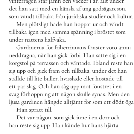
vinterrågen
står
jämn
och
vacker
i
år
,
allt
under
det
han
satt
med
en
känsla
af
ung
godsägareson
,
som
vändt
tillbaka
från
juridiska
studier
och
kultur
.
Men
plötsligt
hade
han
hoppat
ur
och
vändt
tillbaka
igen
med
samma
spänning
i
bröstet
som
under
nattens
halfvaka
.
Gardinerna
för
friherrinnans
fönster
voro
ännu
neddragna
,
när
han
gick
förbi
.
Han
satte
sig
i
en
korgstol
på
terrassen
och
väntade
.
Ibland
reste
han
sig
upp
och
gick
fram
och
tillbaka
,
under
det
han
ställde
till
lite
buller
,
hvisslade
eller
hostade
till
ett
par
slag
.
Och
han
såg
upp
mot
fönstret
i
en
svag
förhoppning
att
någon
skulle
synas
.
Men
den
ljusa
gardinen
hängde
alltjämt
för
som
ett
dödt
öga
Han
spratt
till
.
Det
var
någon
,
som
gick
inne
i
en
dörr
och
han
reste
sig
upp
.
Han
kände
hur
hans
hjärta