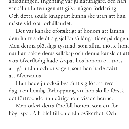
anledningen
.
Ingenting
var
ju
naturligare
,
och
han
var
sålunda
tvungen
att
gifva
någon
förklaring
.
Och
detta
skulle
knappast
kunna
ske
utan
att
han
måste
vidröra
förhållandet
.
Det
var
kanske
oförsiktigt
af
honom
att
lämna
dem
hänvisade
åt
sig
själfva
så
långa
tider
på
dagen
Men
denna
plötsliga
tystnad
,
som
alltid
mötte
hon
när
han
sökte
deras
sällskap
och
denna
känsla
af
at
vara
öfverflödig
hade
skapat
hos
honom
ett
trots
att
gå
undan
och
ur
vägen
,
som
han
hade
svårt
att
öfvervinna
.
Han
hade
ju
också
bestämt
sig
för
att
resa
i
dag
,
i
en
hemlig
förhoppning
att
hon
skulle
förstå
det
förtroende
han
därigenom
visade
henne
.
Men
också
detta
föreföll
honom
som
ett
för
högt
spel
.
Allt
blef
till
en
enda
osäkerhet
.
Och