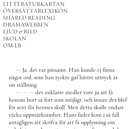
LITTERATURKARTAN
ÖVERSÄTTARLEXIKON
SHARED READING
DRAMAWEBBEN
LJUD
&
BILD
SKOLAN
OM LB
—
Ja
,
det
var
pinsamt
.
Han
kunde
ej
finna
något
ord
,
som
han
tyckte
gaf
bättre
uttryck
åt
sin
ställning
.
—
—
—
det
enklaste
medlet
vore
ju
att
få
honom
bort
så
fort
som
möjligt
,
och
innan
det
blef
för
sent
för
hennes
skull
.
Men
detta
skulle
endast
väcka
uppmärksamhet
.
Hans
fader
kom
i
så
fall
antagligen
att
skrifva
för
att
få
upplysning
om