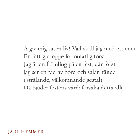
Å
giv
mig
tusen
liv
!
Vad
skall
jag
med
ett
end
En
fattig
droppe
för
omätlig
törst
!
Jag
är
en
främling
på
en
fest
,
där
först
jag
ser
en
rad
av
bord
och
salar
,
tända
i
strålande
,
välkomnande
gestalt
.
Då
bjuder
festens
värd
:
försaka
detta
allt
!
jarl hemmer