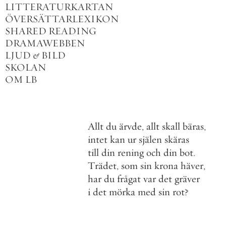
LITTERATURKARTAN
ÖVERSÄTTARLEXIKON
SHARED READING
DRAMAWEBBEN
LJUD
&
BILD
SKOLAN
OM LB
Allt
du
ärvde
,
allt
skall
bäras
,
intet
kan
ur
själen
skäras
till
din
rening
och
din
bot
.
Trädet
,
som
sin
krona
häver
,
har
du
frågat
var
det
gräver
i
det
mörka
med
sin
rot
?