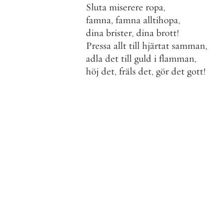
Sluta
miserere
ropa
,
famna
,
famna
alltihopa
,
dina
brister
,
dina
brott
!
Pressa
allt
till
hjärtat
samman
,
adla
det
till
guld
i
flamman
,
höj
det
,
fräls
det
,
gör
det
gott
!