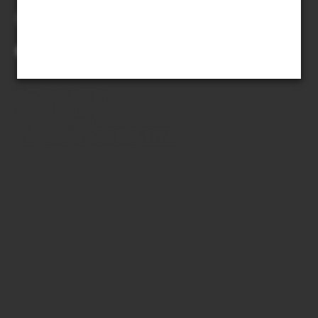
Du kan också bläddra med
tangentbordets piltangenter.
mer om boken
läsfokus
sök i verket
sök i författarens texter