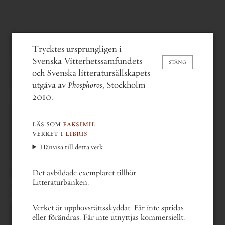
paula henrikson
Trycktes ursprungligen i
”En gigantisk Journal” – om
Svenska Vitterhetssamfundets
STÄNG
utgivningen av Phosphoros
och Svenska litteratursällskapets
(2010)
utgåva av
Phosphoros
, Stockholm
2010.
läs som
faksimil
verket i
libris
Hänvisa till detta verk
Det avbildade exemplaret tillhör
gå bakåt en del
Litteraturbanken.
gå till nästa del
gå till första sidan
gå till sista sidan
Verket är upphovsrättsskyddat. Får inte spridas
gå till sida . . .
eller förändras. Får inte utnyttjas kommersiellt.
vii av xlviii