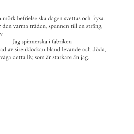
n
mörk
befrielse
ska
dagen
svettas
och
frysa
.
r
den
varma
tråden
,
spunnen
till
en
sträng
,
v
–
–
–
Jag
spinnerska
i
fabriken
tad
av
sirenklockan
bland
levande
och
döda
,
våga
detta
liv
,
som
är
starkare
än
jag
.