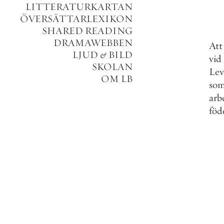
LITTERATURKARTAN
ÖVERSÄTTARLEXIKON
SHARED READING
DRAMAWEBBEN
Att
LJUD
&
BILD
vid
SKOLAN
Lev
OM LB
so
arb
föd