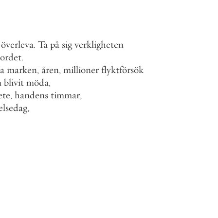
överleva
.
Ta
på
sig
verkligheten
ordet
.
a
marken
,
åren
,
millioner
flyktförsök
m
blivit
möda
,
ete
,
handens
timmar
,
elsedag
,