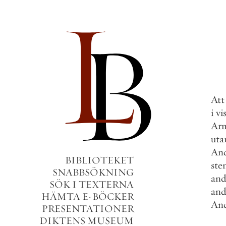
Att
i
vi
Ar
uta
An
BIBLIOTEKET
ste
SNABBSÖKNING
and
SÖK I TEXTERNA
and
HÄMTA E-BÖCKER
An
PRESENTATIONER
DIKTENS MUSEUM