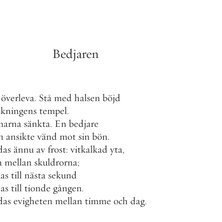
Bedjaren
överleva
.
Stå
med
halsen
böjd
skningens
tempel
.
marna
sänkta
.
En
bedjare
n
ansikte
vänd
mot
sin
bön
.
das
ännu
av
frost
:
vitkalkad
yta
,
n
mellan
skuldrorna
;
as
till
nästa
sekund
as
till
tionde
gången
.
das
evigheten
mellan
timme
och
dag
.