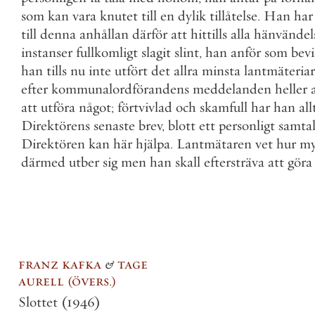
som
kan
vara
knutet
till
en
dylik
tillåtelse
.
Han
har
till
denna
anhållan
därför
att
hittills
alla
hänvändel
instanser
fullkomligt
slagit
slint
,
han
anför
som
bevi
han
tills
nu
inte
utfört
det
allra
minsta
lantmäteria
efter
kommunalordförandens
meddelanden
heller
att
utföra
något
;
förtvivlad
och
skamfull
har
han
all
Direktörens
senaste
brev
,
blott
ett
personligt
samta
Direktören
kan
här
hjälpa
.
Lantmätaren
vet
hur
my
därmed
utber
sig
men
han
skall
eftersträva
att
göra
franz kafka
&
tage
aurell
övers.
Slottet
(1946)