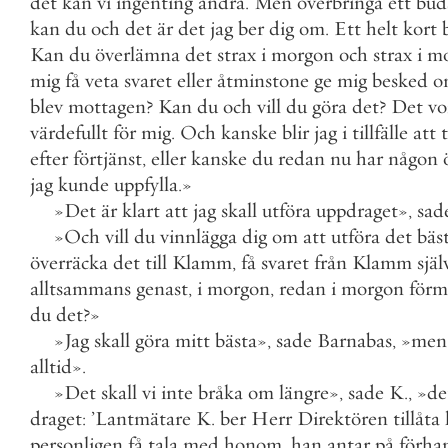
det
kan
vi
ingenting
ändra
.
Men
överbringa
ett
bud
kan
du
och
det
är
det
jag
ber
dig
om
.
Ett
helt
kort
Kan
du
överlämna
det
strax
i
morgon
och
strax
i
mo
mig
få
veta
svaret
eller
åtminstone
ge
mig
besked
o
blev
mottagen
?
Kan
du
och
vill
du
göra
det
?
Det
vo
värdefullt
för
mig
.
Och
kanske
blir
jag
i
tillfälle
att
efter
förtjänst
,
eller
kanske
du
redan
nu
har
någon
jag
kunde
uppfylla
.
»
»
Det
är
klart
att
jag
skall
utföra
uppdraget
»
,
sad
»
Och
vill
du
vinnlägga
dig
om
att
utföra
det
bäs
överräcka
det
till
Klamm
,
få
svaret
från
Klamm
själ
alltsammans
genast
,
i
morgon
,
redan
i
morgon
förm
du
det
?
»
»
Jag
skall
göra
mitt
bästa
»
,
sade
Barnabas
,
»
men
alltid
»
.
»
Det
skall
vi
inte
bråka
om
längre
»
,
sade
K
.
,
»
de
draget
:
’
Lantmätare
K
.
ber
Herr
Direktören
tillåta
personligen
få
tala
med
honom
,
han
antar
på
förha