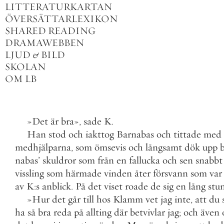
LITTERATURKARTAN
ÖVERSÄTTARLEXIKON
SHARED READING
DRAMAWEBBEN
LJUD
&
BILD
SKOLAN
OM LB
»
Det
är
bra
»
,
sade
K
.
Han
stod
och
iakttog
Barnabas
och
tittade
med
medhjälparna
,
som
ömsevis
och
långsamt
dök
upp
nabas
’
skuldror
som
från
en
fallucka
och
sen
snabbt
vissling
som
härmade
vinden
åter
försvann
som
var
av
K
:
s
anblick
.
På
det
viset
roade
de
sig
en
lång
stu
»
Hur
det
går
till
hos
Klamm
vet
jag
inte
,
att
du
ha
så
bra
reda
på
allting
där
betvivlar
jag
;
och
även