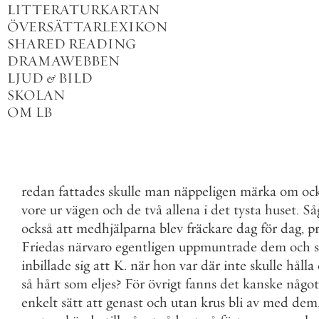
LITTERATURKARTAN
ÖVERSÄTTARLEXIKON
SHARED READING
DRAMAWEBBEN
LJUD
&
BILD
SKOLAN
OM LB
redan
fattades
skulle
man
näppeligen
märka
om
oc
vore
ur
vägen
och
de
två
allena
i
det
tysta
huset
.
Så
också
att
medhjälparna
blev
fräckare
dag
för
dag
,
pr
Friedas
närvaro
egentligen
uppmuntrade
dem
och
inbillade
sig
att
K
.
när
hon
var
där
inte
skulle
hålla
så
hårt
som
eljes
?
För
övrigt
fanns
det
kanske
något
enkelt
sätt
att
genast
och
utan
krus
bli
av
med
dem