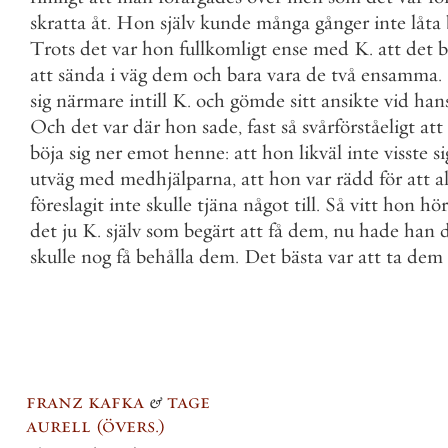
skratta
åt
.
Hon
själv
kunde
många
gånger
inte
låta
Trots
det
var
hon
fullkomligt
ense
med
K
.
att
det
b
att
sända
i
väg
dem
och
bara
vara
de
två
ensamma
.
sig
närmare
intill
K
.
och
gömde
sitt
ansikte
vid
han
Och
det
var
där
hon
sade
,
fast
så
svårförståeligt
att
böja
sig
ner
emot
henne
:
att
hon
likväl
inte
visste
si
utväg
med
medhjälparna
,
att
hon
var
rädd
för
att
al
föreslagit
inte
skulle
tjäna
något
till
.
Så
vitt
hon
hör
det
ju
K
.
själv
som
begärt
att
få
dem
,
nu
hade
han
skulle
nog
få
behålla
dem
.
Det
bästa
var
att
ta
dem
franz kafka
&
tage
aurell
övers.