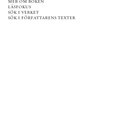
mer om boken
läsfokus
sök i verket
sök i författarens texter