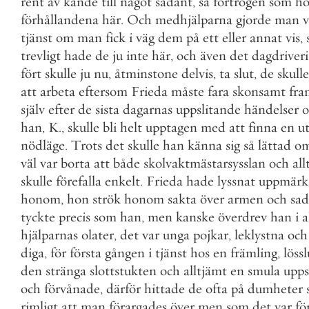
rent
av
kände
till
något
sådant
,
så
förtrogen
som
h
förhållandena
här
.
Och
medhjälparna
gjorde
man
v
tjänst
om
man
fick
i
väg
dem
på
ett
eller
annat
vis
,
trevligt
hade
de
ju
inte
här
,
och
även
det
dagdriveri
fört
skulle
ju
nu
,
åtminstone
delvis
,
ta
slut
,
de
skulle
att
arbeta
eftersom
Frieda
måste
fara
skonsamt
fra
själv
efter
de
sista
dagarnas
uppslitande
händelser
o
han
,
K
.
,
skulle
bli
helt
upptagen
med
att
finna
en
u
nödläge
.
Trots
det
skulle
han
känna
sig
så
lättad
o
väl
var
borta
att
både
skolvaktmästarsysslan
och
all
skulle
förefalla
enkelt
.
Frieda
hade
lyssnat
uppmärk
honom
,
hon
strök
honom
sakta
över
armen
och
sad
tyckte
precis
som
han
,
men
kanske
överdrev
han
i
a
hjälparnas
olater
,
det
var
unga
pojkar
,
leklystna
och
diga
,
för
första
gången
i
tjänst
hos
en
främling
,
löss
den
stränga
slottstukten
och
alltjämt
en
smula
upps
och
förvånade
,
därför
hittade
de
ofta
på
dumheter
rimligt
att
man
förargades
över
men
som
det
var
fö