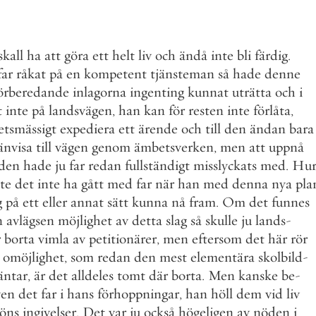
skall
ha
att
göra
ett
helt
liv
och
ändå
inte
bli
färdig
.
far
råkat
på
en
kompetent
tjänsteman
så
hade
denne
örberedande
inlagorna
ingenting
kunnat
uträtta
och
i
t
inte
på
landsvägen
,
han
kan
för
resten
inte
förlåta
,
tsmässigt
expediera
ett
ärende
och
till
den
ändan
bara
änvisa
till
vägen
genom
ämbetsverken
,
men
att
uppnå
den
hade
ju
far
redan
fullständigt
misslyckats
med
.
Hu
te
det
inte
ha
gått
med
far
när
han
med
denna
nya
pla
g
på
ett
eller
annat
sätt
kunna
nå
fram
.
Om
det
funnes
n
avlägsen
möjlighet
av
detta
slag
så
skulle
ju
lands
-
r
borta
vimla
av
petitionärer
,
men
eftersom
det
här
rör
omöjlighet
,
som
redan
den
mest
elementära
skolbild
-
äntar
,
är
det
alldeles
tomt
där
borta
.
Men
kanske
be
-
ven
det
far
i
hans
förhoppningar
,
han
höll
dem
vid
liv
köns
ingivelser
.
Det
var
ju
också
högeligen
av
nöden
i