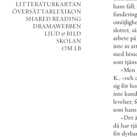
LITTERATURKARTAN
hans
fall
;
ÖVERSÄTTARLEXIKON
fundering
SHARED READING
omöjligh
DRAMAWEBBEN
slottet
,
så
LJUD
&
BILD
arbete
på
SKOLAN
inte
in
at
OM LB
med
böne
som
tjän
»
Men
K
.
,
»
och
sig
för
ho
inte
kund
levelser
,
f
som
hans
»
Det
då
har
tj
för
dyrba