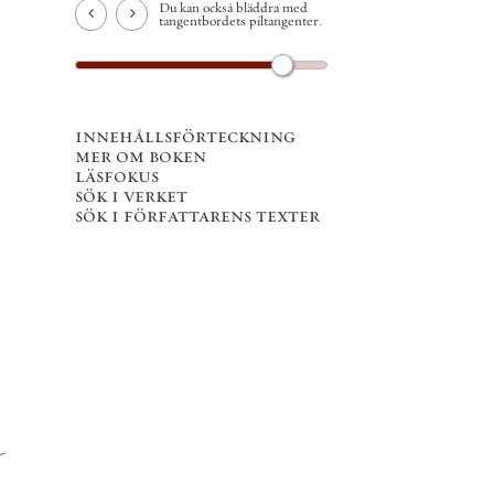
Du kan också bläddra med
tangentbordets piltangenter.
innehållsförteckning
mer om boken
läsfokus
sök i verket
sök i författarens texter
-