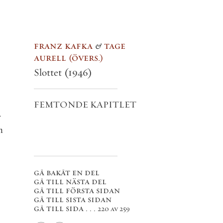
franz kafka
&
tage
aurell
övers.
Slottet
(1946)
FEMTONDE KAPITLET
r
n
gå bakåt en del
gå till nästa del
gå till första sidan
gå till sista sidan
gå till sida . . .
220 av 259