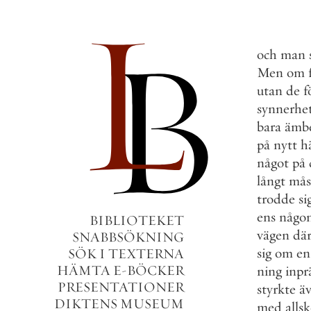
och
man
Men
om
utan
de
f
synnerhe
bara
ämbe
på
nytt
h
något
på
långt
mås
trodde
si
ens
någo
BIBLIOTEKET
vägen
dä
SNABBSÖKNING
sig
om
en
SÖK I TEXTERNA
HÄMTA E-BÖCKER
ning
inpr
PRESENTATIONER
styrkte
ä
DIKTENS MUSEUM
med
alls