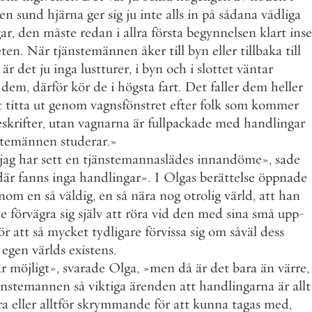
en
sund
hjärna
ger
sig
ju
inte
alls
in
på
sådana
vådliga
ar
,
den
måste
redan
i
allra
första
begynnelsen
klart
inse
eten
.
När
tjänstemännen
åker
till
byn
eller
tillbaka
till
är
det
ju
inga
lustturer
,
i
byn
och
i
slottet
väntar
dem
,
därför
kör
de
i
högsta
fart
.
Det
faller
dem
heller
t
titta
ut
genom
vagnsfönstret
efter
folk
som
kommer
skrifter
,
utan
vagnarna
är
fullpackade
med
handlingar
stemännen
studerar
.
»
jag
har
sett
en
tjänstemannaslädes
innandöme
»
,
sade
där
fanns
inga
handlingar
»
.
I
Olgas
berättelse
öppnade
nom
en
så
väldig
,
en
så
nära
nog
otrolig
värld
,
att
han
e
förvägra
sig
själv
att
röra
vid
den
med
sina
små
upp
-
ör
att
så
mycket
tydligare
förvissa
sig
om
såväl
dess
egen
världs
existens
.
är
möjligt
»
,
svarade
Olga
,
»
men
då
är
det
bara
än
värre
,
änstemannen
så
viktiga
ärenden
att
handlingarna
är
allt
ra
eller
alltför
skrymmande
för
att
kunna
tagas
med
,