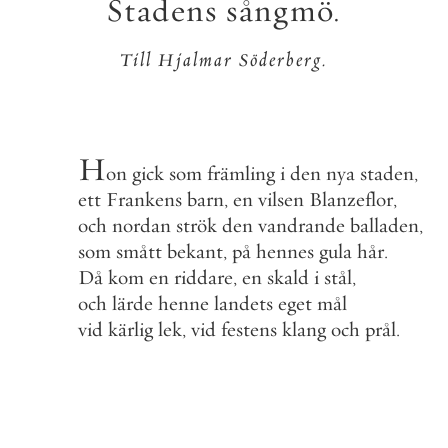
Stadens
sångmö
.
Till
Hjalmar
Söderberg
.
H
on
gick
som
främling
i
den
nya
staden
,
ett
Frankens
barn
,
en
vilsen
Blanzeflor
,
och
nordan
strök
den
vandrande
balladen
,
som
smått
bekant
,
på
hennes
gula
hår
.
Då
kom
en
riddare
,
en
skald
i
stål
,
och
lärde
henne
landets
eget
mål
vid
kärlig
lek
,
vid
festens
klang
och
prål
.