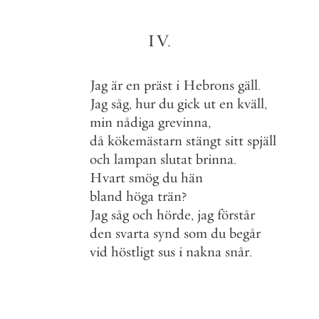
IV
.
Jag
är
en
präst
i
Hebrons
gäll
.
Jag
såg
,
hur
du
gick
ut
en
kväll
,
min
nådiga
grevinna
,
då
kökemästarn
stängt
sitt
spjäll
och
lampan
slutat
brinna
.
Hvart
smög
du
hän
bland
höga
trän
?
Jag
såg
och
hörde
,
jag
förstår
den
svarta
synd
som
du
begår
vid
höstligt
sus
i
nakna
snår
.