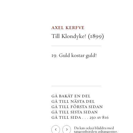
axel kerfve
Till Klondyke!
(1899)
19. Guld kostar guld!
gå bakåt en del
gå till nästa del
gå till första sidan
gå till sista sidan
gå till sida . . .
250 av 816
Du kan också bläddra med
tangentbordets piltangenter.