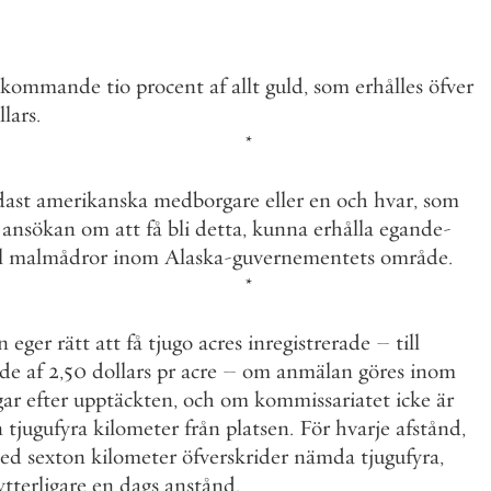
kommande
tio
procent
af
allt
guld
,
som
erhålles
öfver
llars
.
*
ast
amerikanska
medborgare
eller
en
och
hvar
,
som
ansökan
om
att
få
bli
detta
,
kunna
erhålla
egande
-
l
malmådror
inom
Alaska
-
guvernementets
område
.
*
n
eger
rätt
att
få
tjugo
acres
inregistrerade
–
till
rde
af
2
,
50
dollars
pr
acre
–
om
anmälan
göres
inom
gar
efter
upptäckten
,
och
om
kommissariatet
icke
är
n
tjugufyra
kilometer
från
platsen
.
För
hvarje
afstånd
,
ed
sexton
kilometer
öfverskrider
nämda
tjugufyra
,
ytterligare
en
dags
anstånd
.