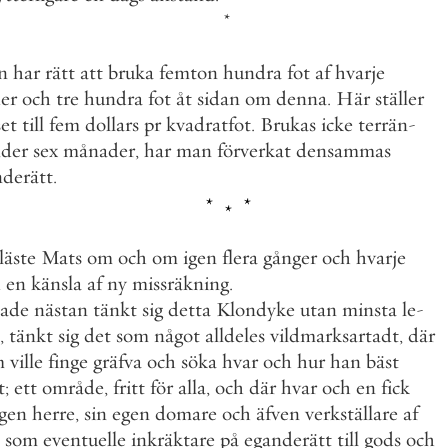
*
n
har
rätt
att
bruka
femton
hundra
fot
af
hvarje
er
och
tre
hundra
fot
åt
sidan
om
denna
.
Här
ställer
set
till
fem
dollars
pr
kvadratfot
.
Brukas
icke
terrän
-
der
sex
månader
,
har
man
förverkat
densammas
derätt
.
läste
Mats
om
och
om
igen
flera
gånger
och
hvarje
d
en
känsla
af
ny
missräkning
.
ade
nästan
tänkt
sig
detta
Klondyke
utan
minsta
le
-
,
tänkt
sig
det
som
något
alldeles
vildmarksartadt
,
där
m
ville
finge
gräfva
och
söka
hvar
och
hur
han
bäst
t
;
ett
område
,
fritt
för
alla
,
och
där
hvar
och
en
fick
gen
herre
,
sin
egen
domare
och
äfven
verkställare
af
som
eventuelle
inkräktare
på
eganderätt
till
gods
och