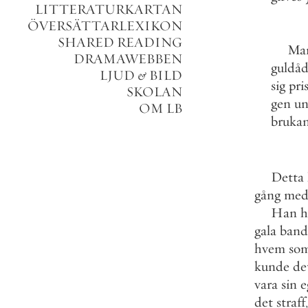
LITTERATURKARTAN
ÖVERSÄTTARLEXIKON
SHARED READING
Ma
DRAMAWEBBEN
guldåd
LJUD
&
BILD
sig
pri
SKOLAN
gen
un
OM LB
brukan
Detta
gång
me
Han
h
gala
band
hvem
so
kunde
de
vara
sin
e
det
straff
,