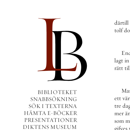
därtill
tolf
do
End
lagt
in
rätt
til
Ma
BIBLIOTEKET
ett
vä
SNABBSÖKNING
tre
da
SÖK I TEXTERNA
HÄMTA E-BÖCKER
mer
ä
PRESENTATIONER
som
m
DIKTENS MUSEUM
gifves