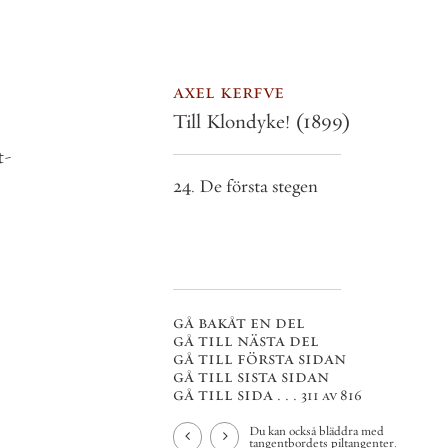
axel kerfve
Till Klondyke!
(1899)
t
-
24. De första stegen
gå bakåt en del
gå till nästa del
gå till första sidan
gå till sista sidan
gå till sida . . .
311 av 816
Du kan också bläddra med
tangentbordets piltangenter.