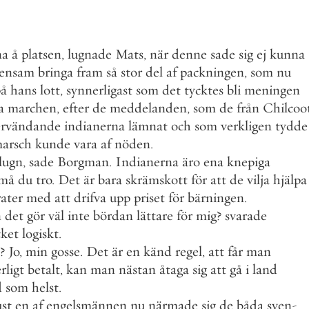
na
å
platsen
,
lugnade
Mats
,
när
denne
sade
sig
ej
kunna
ensam
bringa
fram
så
stor
del
af
packningen
,
som
nu
på
hans
lott
,
synnerligast
som
det
tycktes
bli
meningen
a
marchen
,
efter
de
meddelanden
,
som
de
från
Chilcoo
ervändande
indianerna
lämnat
och
som
verkligen
tydde
marsch
kunde
vara
af
nöden
.
lugn
,
sade
Borgman
.
Indianerna
äro
ena
knepiga
må
du
tro
.
Det
är
bara
skrämskott
för
att
de
vilja
hjälpa
ater
med
att
drifva
upp
priset
för
bärningen
.
n
det
gör
väl
inte
bördan
lättare
för
mig
?
svarade
ket
logiskt
.
?
Jo
,
min
gosse
.
Det
är
en
känd
regel
,
att
får
man
rligt
betalt
,
kan
man
nästan
åtaga
sig
att
gå
i
land
d
som
helst
.
ust
en
af
engelsmännen
nu
närmade
sig
de
båda
sven
-