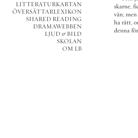
LITTERATURKARTAN
skarne
,
fi
ÖVERSÄTTARLEXIKON
vän
;
men
SHARED READING
ha
rätt
,
o
DRAMAWEBBEN
denna
fö
LJUD
&
BILD
SKOLAN
OM LB