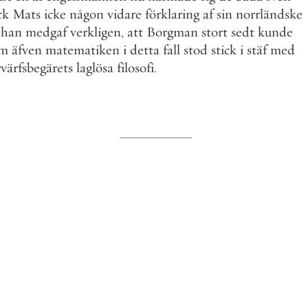
ck
Mats
icke
någon
vidare
förklaring
af
sin
norrländske
han
medgaf
verkligen
,
att
Borgman
stort
sedt
kunde
m
äfven
matematiken
i
detta
fall
stod
stick
i
stäf
med
rvärfsbegärets
laglösa
filosofi
.