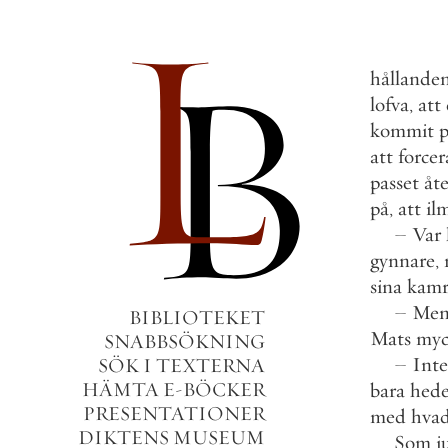
hållande
lofva
,
att
kommit
att
forcer
passet
åt
på
,
att
il
–
Var
gynnare
,
sina
kamr
–
Me
BIBLIOTEKET
Mats
myc
SNABBSÖKNING
–
Inte
SÖK I TEXTERNA
HÄMTA E-BÖCKER
bara
hede
PRESENTATIONER
med
hva
DIKTENS MUSEUM
Som
j