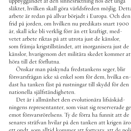
uppbyggandet
af
den
sinnesriktning
hos
det
unga
släktet
,
hvilken
skall
göra
världsfreden
möjlig
.
Dett
arbete
är
redan
på
allvar
börjadt
i
Europa
.
Och
den
frid
på
jorden
,
om
hvilken
nu
predikats
snart
1900
år
,
skall
icke
bli
verklig
förr
än
ett
kraftigt
,
med
-
vetet
arbete
riktas
på
att
utrota
just
de
känslor
,
som
främja
krigstillståndet
,
att
inorganisera
just
de
känslor
,
hvarigenom
det
militära
skedet
kommer
at
höra
till
det
förflutna
.
Önskar
man
påskynda
fredstankens
seger
,
blir
försvarsfrågan
icke
så
enkel
som
för
dem
,
hvilka
en
-
dast
ha
tanken
fäst
på
rustningar
till
skydd
för
den
nationella
själfständigheten
.
Det
är
i
allmänhet
den
evolutionära
lifsåskåd
-
ningens
representanter
,
som
visat
sig
reserverade
ge
emot
försvarsrörelsens
.
Ty
de
förra
ha
funnit
att
de
senares
sträfvan
hvilar
på
den
tanken
att
krigen
äro
ett
ondt
,
som
alltid
kommer
att
fortvara
;
att
de
poli