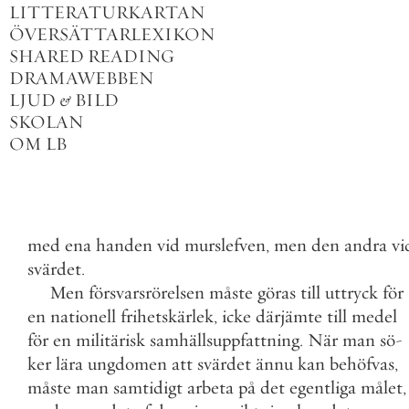
LITTERATURKARTAN
ÖVERSÄTTARLEXIKON
SHARED READING
DRAMAWEBBEN
LJUD
&
BILD
SKOLAN
OM LB
med
ena
handen
vid
murslefven
,
men
den
andra
vi
svärdet
.
Men
försvarsrörelsen
måste
göras
till
uttryck
för
en
nationell
frihetskärlek
,
icke
därjämte
till
medel
för
en
militärisk
samhällsuppfattning
.
När
man
sö
-
ker
lära
ungdomen
att
svärdet
ännu
kan
behöfvas
,
måste
man
samtidigt
arbeta
på
det
egentliga
målet
,