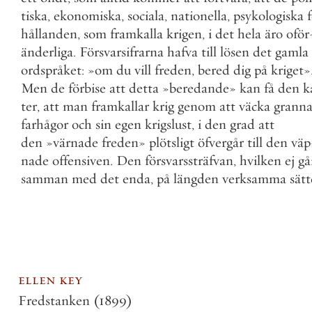
tiska
,
ekonomiska
,
sociala
,
nationella
,
psykologiska
hållanden
,
som
framkalla
krigen
,
i
det
hela
äro
oför
änderliga
.
Försvarsifrarna
hafva
till
lösen
det
gamla
ordspråket
:
»
om
du
vill
freden
,
bered
dig
på
kriget
»
Men
de
förbise
att
detta
»
beredande
»
kan
få
den
k
ter
,
att
man
framkallar
krig
genom
att
väcka
granna
farhågor
och
sin
egen
krigslust
,
i
den
grad
att
den
»
värnade
freden
»
plötsligt
öfvergår
till
den
väp
nade
offensiven
.
Den
försvarssträfvan
,
hvilken
ej
gå
samman
med
det
enda
,
på
längden
verksamma
sätt
ellen key
Fredstanken
(1899)