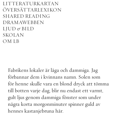
LITTERATURKARTAN
ÖVERSÄTTARLEXIKON
SHARED READING
DRAMAWEBBEN
LJUD
&
BILD
SKOLAN
OM LB
Fabrikens
lokaler
är
låga
och
dammiga
.
Jag
förbannar
dem
i
kvinnans
namn
.
Solen
som
för
henne
skulle
vara
en
blond
dryck
att
tömma
till
botten
varje
dag
,
blir
nu
endast
ett
varmt
,
gult
ljus
genom
dammiga
fönster
som
under
några
korta
morgonminuter
spinner
guld
av
hennes
kastanjebruna
hår
.