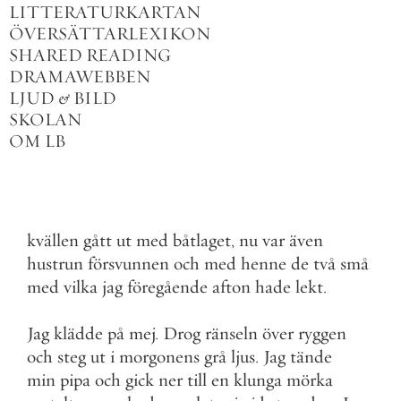
LITTERATURKARTAN
ÖVERSÄTTARLEXIKON
SHARED READING
DRAMAWEBBEN
LJUD
&
BILD
SKOLAN
OM LB
kvällen
gått
ut
med
båtlaget
,
nu
var
även
hustrun
försvunnen
och
med
henne
de
två
små
med
vilka
jag
föregående
afton
hade
lekt
.
Jag
klädde
på
mej
.
Drog
ränseln
över
ryggen
och
steg
ut
i
morgonens
grå
ljus
.
Jag
tände
min
pipa
och
gick
ner
till
en
klunga
mörka