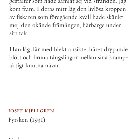
gestalter
som
hade
samlat
sej
vid
stranden
.
Jag
kom
fram
.
I
deras
mitt
låg
den
livlösa
kroppen
av
fiskaren
som
föregående
kväll
hade
skänkt
mej
,
den
okände
främlingen
,
härbärge
under
sitt
tak
.
Han
låg
där
med
blekt
ansikte
,
håret
drypande
blött
och
bruna
tångslingor
mellan
sina
kramp
-
aktigt
knutna
nävar
.
josef kjellgren
Fyrsken
(1931)