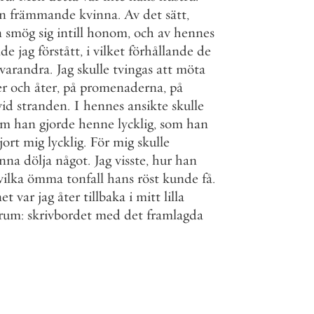
n
främmande
kvinna
.
Av
det
sätt
,
n
smög
sig
intill
honom
,
och
av
hennes
ade
jag
förstått
,
i
vilket
förhållande
de
varandra
.
Jag
skulle
tvingas
att
möta
er
och
åter
,
på
promenaderna
,
på
vid
stranden
.
I
hennes
ansikte
skulle
om
han
gjorde
henne
lycklig
,
som
han
jort
mig
lycklig
.
För
mig
skulle
nna
dölja
något
.
Jag
visste
,
hur
han
vilka
ömma
tonfall
hans
röst
kunde
få
.
et
var
jag
åter
tillbaka
i
mitt
lilla
krum
:
skrivbordet
med
det
framlagda