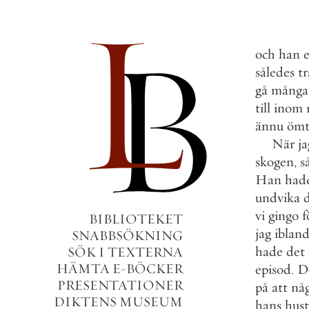
och
han
således
tr
gå
många
till
inom
ännu
öm
När
ja
skogen
,
s
Han
had
undvika
vi
gingo
f
BIBLIOTEKET
jag
iblan
SNABBSÖKNING
hade
det
SÖK I TEXTERNA
HÄMTA E-BÖCKER
episod
.
D
PRESENTATIONER
på
att
nå
DIKTENS MUSEUM
hans
hust