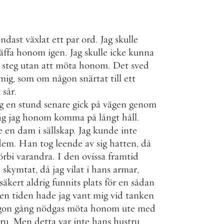
endast
växlat
ett
par
ord
.
Jag
skulle
äffa
honom
igen
.
Jag
skulle
icke
kunna
steg
utan
att
möta
honom
.
Det
sved
mig
,
som
om
någon
snärtat
till
ett
t
sår
.
g
en
stund
senare
gick
på
vägen
genom
åg
jag
honom
komma
på
långt
håll
.
e
en
dam
i
sällskap
.
Jag
kunde
inte
dem
.
Han
tog
leende
av
sig
hatten
,
då
örbi
varandra
.
I
den
ovissa
framtid
d
skymtat
,
då
jag
vilat
i
hans
armar
,
säkert
aldrig
funnits
plats
för
en
sådan
en
tiden
hade
jag
vant
mig
vid
tanken
gon
gång
nödgas
möta
honom
ute
med
ru
.
Men
detta
var
inte
hans
hustru
.