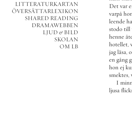
LITTERATURKARTAN
Det
var
e
ÖVERSÄTTARLEXIKON
varpå
ho
SHARED READING
leende
h
DRAMAWEBBEN
stodo
till
LJUD
&
BILD
henne
åt
SKOLAN
hotellet
,
OM LB
jag
läsa
,
en
gång
g
hon
ej
ku
smektes
,
I
minn
ljusa
flic