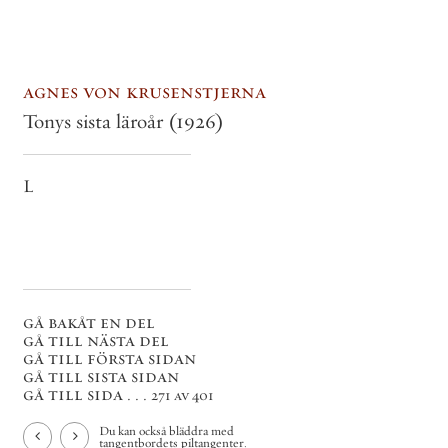
agnes von krusenstjerna
Tonys sista läroår
(1926)
L
gå bakåt en del
gå till nästa del
gå till första sidan
gå till sista sidan
gå till sida . . .
271 av 401
Du kan också bläddra med
tangentbordets piltangenter.