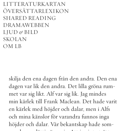
LITTERATURKARTAN
ÖVERSÄTTARLEXIKON
SHARED READING
DRAMAWEBBEN
LJUD
&
BILD
SKOLAN
OM LB
skilja
den
ena
dagen
från
den
andra
.
Den
ena
dagen
var
lik
den
andra
.
Det
lilla
gröna
rum
-
met
var
sig
likt
.
Alf
var
sig
lik
.
Jag
mindes
min
kärlek
till
Frank
Maclean
.
Det
hade
varit
en
kärlek
med
höjder
och
dalar
,
men
i
Alfs
och
mina
känslor
för
varandra
funnos
inga
höjder
och
dalar
.
Vår
bekantskap
hade
som
-