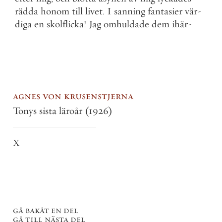
rädda
honom
till
livet
.
I
sanning
fantasier
vär
-
diga
en
skolflicka
!
Jag
omhuldade
dem
ihär
-
agnes von krusenstjerna
Tonys sista läroår
(1926)
X
gå bakåt en del
gå till nästa del