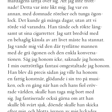
mardagens
lättja
över
sig
.
Att
jag
inte
trött
-
nade
!
Detta
var
inte
likt
mig
.
Jag
var
en
annan
,
med
domnade
rörelser
och
tunga
ögon
-
lock
.
Det
kunde
gå
många
dagar
,
utan
att
vi
rörde
vid
varandra
.
Han
tände
och
rökte
lång
-
samt
ut
sina
cigarretter
.
Jag
satt
bredvid
med
en
behaglig
känsla
av
att
livet
måste
ha
stannat
.
Jag
vande
mig
vid
den
där
tystlåtne
mannen
med
de
grå
ögonen
och
den
enkla
konversa
-
tionen
.
Såg
jag
honom
icke
,
saknade
jag
honom
.
I
min
outtröttliga
fantasi
omgestaltade
jag
honom
.
Han
blev
då
precis
sådan
jag
ville
ha
honom
:
en
fattig
konstnär
,
glödande
i
sin
tro
på
musi
-
ken
,
och
en
gång
när
han
och
hans
fiol
eröv
-
rade
världen
,
skulle
han
taga
mig
bort
med
sig
.
Jag
fantiserade
också
gärna
om
att
han
skulle
bli
svårt
sjuk
,
döende
skulle
han
skicka
efter
mig
,
och
blotta
åsynen
av
mig
lyckades